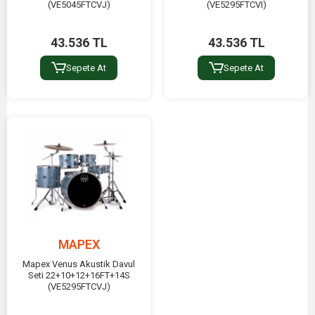
(VE5045FTCVJ)
(VE5295FTCVI)
43.536 TL
43.536 TL
Sepete At
Sepete At
MAPEX
Mapex Venus Akustik Davul
Seti 22+10+12+16FT+14S
(VE5295FTCVJ)