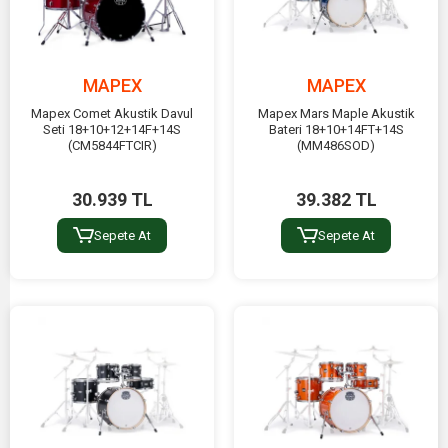
MAPEX
MAPEX
Mapex Comet Akustik Davul
Mapex Mars Maple Akustik
Seti 18+10+12+14F+14S
Bateri 18+10+14FT+14S
(CM5844FTCIR)
(MM486SOD)
30.939 TL
39.382 TL
Sepete At
Sepete At