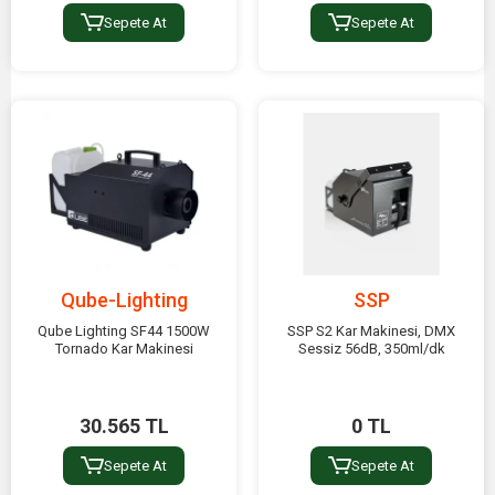
Sepete At
Sepete At
Qube-Lighting
SSP
Qube Lighting SF44 1500W
SSP S2 Kar Makinesi, DMX
Tornado Kar Makinesi
Sessiz 56dB, 350ml/dk
30.565 TL
0 TL
Sepete At
Sepete At