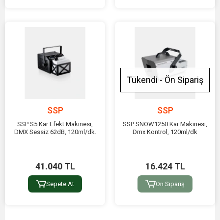
Tükendi - Ön Sipariş
SSP
SSP
SSP S5 Kar Efekt Makinesi,
SSP SNOW1250 Kar Makinesi,
DMX Sessiz 62dB, 120ml/dk.
Dmx Kontrol, 120ml/dk
41.040 TL
16.424 TL
Sepete At
Ön Sipariş