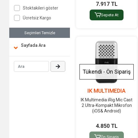
7.917 TL
Stoktakileri göster
Sepete At
Ücretsiz Kargo
Seçimleri Temizle
Sayfada Ara
Tükendi - Ön Sipariş
IK MULTIMEDIA
IK Multimedia iRig Mic Cast
2 Ultra-Kompakt Mikrofon
(iOS& Android)
4.850 TL
Ön Sipariş