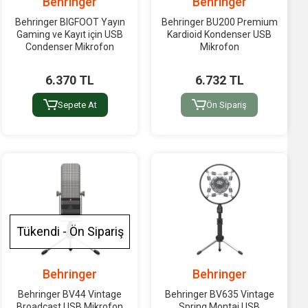
Behringer
Behringer
Behringer BIGFOOT Yayın
Behringer BU200 Premium
Gaming ve Kayıt için USB
Kardioid Kondenser USB
Condenser Mikrofon
Mikrofon
6.370 TL
6.732 TL
Sepete At
Ön Sipariş
Tükendi - Ön Sipariş
Behringer
Behringer
Behringer BV44 Vintage
Behringer BV635 Vintage
Broadcast USB Mikrofon
Spring Montaj USB