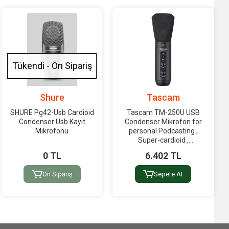
Tükendi - Ön Sipariş
Shure
Tascam
SHURE Pg42-Usb Cardioid
Tascam TM-250U USB
Condenser Usb Kayıt
Condenser Mikrofon for
Mikrofonu
personal Podcasting ,
Super-cardioid ,
Headphone out,
0 TL
6.402 TL
Samplerate 16 Bit/44,1kHz
o. 48kHz
Ön Sipariş
Sepete At