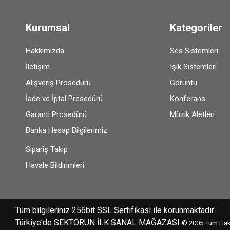
Kurumsal
Kategoriler
Hakkımızda
Ses Sistemleri
İletişim
Işık Sistemleri
Alışveriş Prosedürü
Görüntü
İade ve İptal Presedürü
Konferans
Garanti Prosedürü
Müzik Aletleri
Banka Hesap Bilgilerimiz
Sipariş Takip
Havale Bildirimleri
Tüm bilgileriniz 256bit SSL Sertifikası ile korunmaktadır.
Türkiye'de SEKTÖRÜN İLK SANAL MAĞAZASI
© 2005
Tüm Hakl