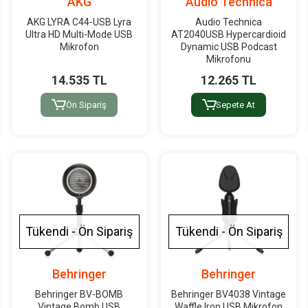
AKG
Audio Technica
AKG LYRA C44-USB Lyra
Audio Technica
Ultra HD Multi-Mode USB
AT2040USB Hypercardioid
Mikrofon
Dynamic USB Podcast
Mikrofonu
14.535 TL
12.265 TL
Ön Sipariş
Sepete At
Tükendi - Ön Sipariş
Tükendi - Ön Sipariş
Behringer
Behringer
Behringer BV-BOMB
Behringer BV4038 Vintage
Vintage Bomb USB
Waffle Iron USB Mikrofon