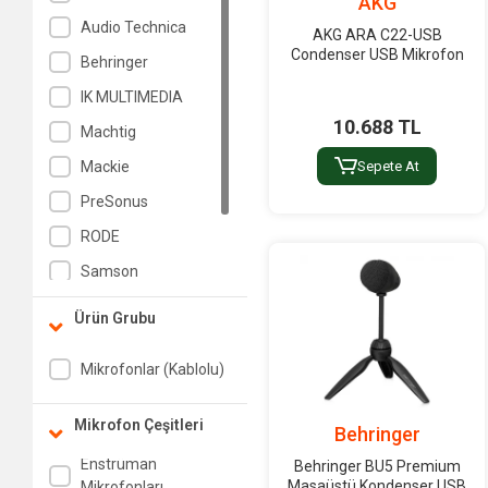
AKG
Audio Technica
AKG ARA C22-USB
Condenser USB Mikrofon
Behringer
IK MULTIMEDIA
10.688 TL
Machtig
Mackie
Sepete At
PreSonus
RODE
Samson
Shure
Ürün Grubu
Tascam
Mikrofonlar (Kablolu)
Mikrofon Çeşitleri
Behringer
Enstrüman
Behringer BU5 Premium
Masaüstü Kondenser USB
Mikrofonları