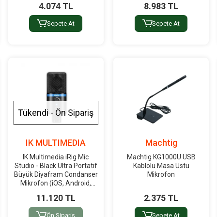
4.074 TL
8.983 TL
Sepete At
Sepete At
Tükendi - Ön Sipariş
IK MULTIMEDIA
Machtig
IK Multimedia iRig Mic
Machtig KG1000U USB
Studio - Black Ultra Portatif
Kablolu Masa Üstü
Büyük Diyafram Condanser
Mikrofon
Mikrofon (iOS, Android,
Mac& PC)
11.120 TL
2.375 TL
Ön Sipariş
Sepete At