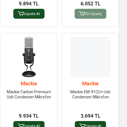
9.894 TL
6.052 TL
Sepete At
Ön Sipariş
Mackie
Mackie
Mackie Carbon Premium
Mackie EM-91CU+ Usb
Usb Condenser Mikrofon
Condenser Mikrofon
9.934 TL
3.694 TL
Sepete At
Sepete At