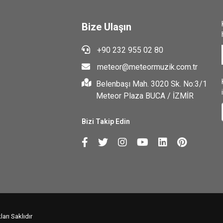
Bize Ulaşın
+90 232 955 02 80
meteor@meteormuzik.com.tr
Belenbaşı Mah. 3020 Sk. No:3/1
Meteor Plaza BUCA / İZMİR
Bizi Takip Edin
arı Saklıdır