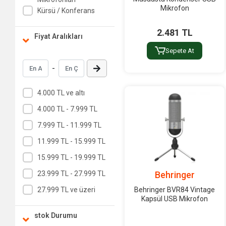
Mikrofon
Kürsü / Konferans
2.481 TL
Fiyat Aralıkları
Sepete At
-
4.000 TL ve altı
4.000 TL - 7.999 TL
7.999 TL - 11.999 TL
11.999 TL - 15.999 TL
15.999 TL - 19.999 TL
23.999 TL - 27.999 TL
Behringer
27.999 TL ve üzeri
Behringer BVR84 Vintage
Kapsül USB Mikrofon
stok Durumu