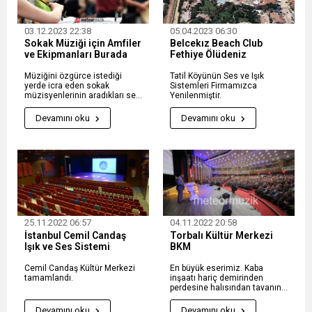
03.12.2023 22:38
05.04.2023 06:30
Sokak Müziği için Amfiler
Belcekız Beach Club
ve Ekipmanları Burada
Fethiye Ölüdeniz
Müziğini özgürce istediği
Tatil Köyünün Ses ve Işık
yerde icra eden sokak
Sistemleri Firmamızca
müzisyenlerinin aradıkları ses
Yenilenmiştir.
ekipmanları burada!
Devamını oku
Devamını oku
25.11.2022 06:57
04.11.2022 20:58
İstanbul Cemil Candaş
Torbalı Kültür Merkezi
Işık ve Ses Sistemi
BKM
Cemil Candaş Kültür Merkezi
En büyük eserimiz. Kaba
tamamlandı.
inşaatı hariç demirinden
perdesine halısından tavanına
kadar herşeyini yaptığımız
İzmir'in en büyük salonu...
Devamını oku
Devamını oku