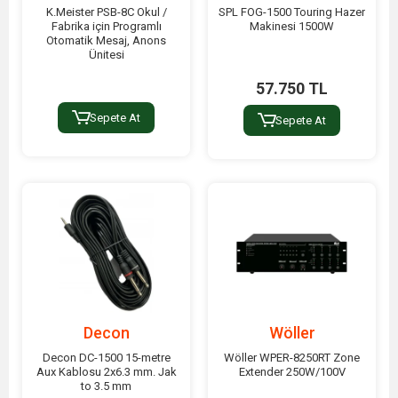
K.Meister PSB-8C Okul /
SPL FOG-1500 Touring Hazer
Fabrika için Programlı
Makinesi 1500W
Otomatik Mesaj, Anons
Ünitesi
57.750 TL
Sepete At
Sepete At
Decon
Wöller
Decon DC-1500 15-metre
Wöller WPER-8250RT Zone
Aux Kablosu 2x6.3 mm. Jak
Extender 250W/100V
to 3.5 mm