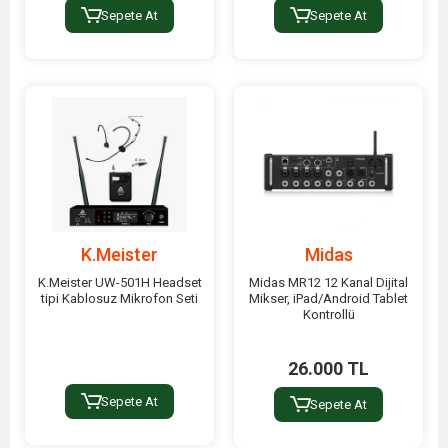
Sepete At
Sepete At
K.Meister
Midas
K.Meister UW-501H Headset
Midas MR12 12 Kanal Dijital
tipi Kablosuz Mikrofon Seti
Mikser, iPad/Android Tablet
Kontrollü
26.000 TL
Sepete At
Sepete At