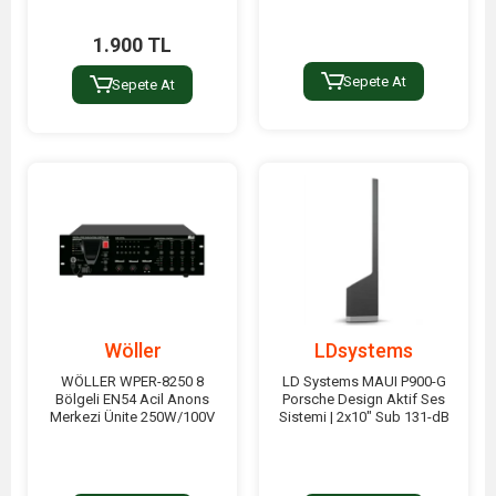
1.900 TL
Sepete At
Sepete At
Wöller
LDsystems
WÖLLER WPER-8250 8
LD Systems MAUI P900-G
Bölgeli EN54 Acil Anons
Porsche Design Aktif Ses
Merkezi Ünite 250W/100V
Sistemi | 2x10" Sub 131-dB