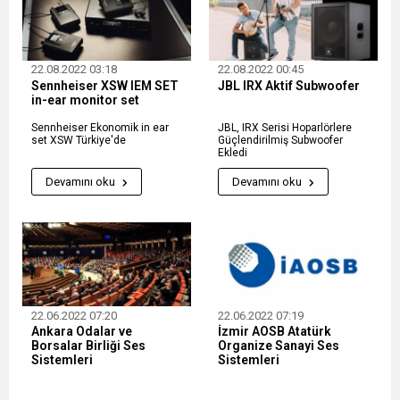
22.08.2022 03:18
22.08.2022 00:45
Sennheiser XSW IEM SET
JBL IRX Aktif Subwoofer
in-ear monitor set
Sennheiser Ekonomik in ear
JBL, IRX Serisi Hoparlörlere
set XSW Türkiye'de
Güçlendirilmiş Subwoofer
Ekledi
Devamını oku
Devamını oku
22.06.2022 07:20
22.06.2022 07:19
Ankara Odalar ve
İzmir AOSB Atatürk
Borsalar Birliği Ses
Organize Sanayi Ses
Sistemleri
Sistemleri