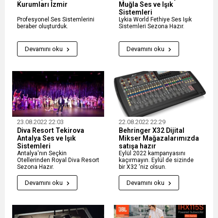
Kurumları İzmir
Muğla Ses ve Işık
Sistemleri
Profesyonel Ses Sistemlerini
Lykia World Fethiye Ses Işık
beraber oluşturduk.
Sistemleri Sezona Hazır.
Devamını oku
Devamını oku
23.08.2022 22:03
22.08.2022 22:29
Diva Resort Tekirova
Behringer X32 Dijital
Antalya Ses ve Işık
Mikser Mağazalarımızda
Sistemleri
satışa hazır
Antalya'nın Seçkin
Eylül 2022 kampanyasını
Otellerinden Royal Diva Resort
kaçırmayın. Eylül de sizinde
Sezona Hazır.
bir X32 'niz olsun.
Devamını oku
Devamını oku