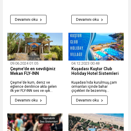
Devamını oku
Devamını oku
09.06.2024 01:05
04.12.2023 00:48
Çeşme'de en sevdiğiniz
Kuşadası Kuştur Club
Mekan FLY-INN
Holiday Hotel Sistemleri
Çeşme'de kum, deniz ve
Kuşadası’nda kurulmuş,çam
eğlence denilince akla gelen
ormanları içinde bahar
ilk yer FLY-INN ses ve ışık
çiçekleri ile bezenmiş
sistemleri
bahçelerin eşşiz maviyle
buluştuğu huzur ve eğlence
Devamını oku
Devamını oku
dolu Tatil Köyünin teknik
tedarikçisiyiz.