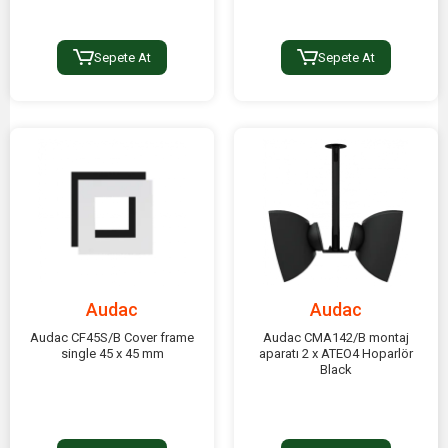
Sepete At
Sepete At
Audac
Audac
Audac CF45S/B Cover frame
Audac CMA142/B montaj
single 45 x 45 mm
aparatı 2 x ATEO4 Hoparlör
Black