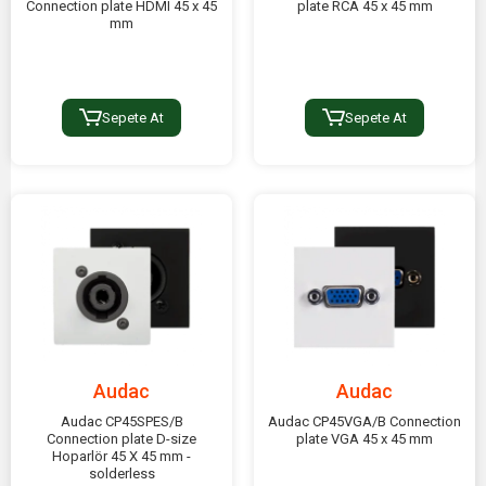
Connection plate HDMI 45 x 45
plate RCA 45 x 45 mm
mm
Sepete At
Sepete At
Audac
Audac
Audac CP45SPES/B
Audac CP45VGA/B Connection
Connection plate D-size
plate VGA 45 x 45 mm
Hoparlör 45 X 45 mm -
solderless