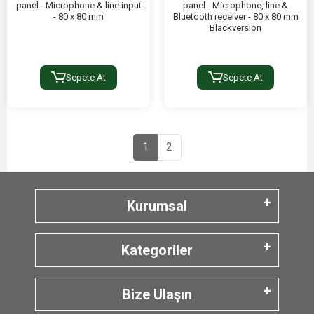
panel - Microphone & line input
panel - Microphone, line &
- 80 x 80 mm
Bluetooth receiver - 80 x 80 mm
Blackversion
Sepete At
Sepete At
1
2
Kurumsal
Kategoriler
Bize Ulaşın