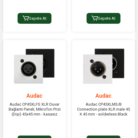
Sepete At
Sepete At
Audac
Audac
Audac CP45XLFS XLR Duvar
Audac CP45XLMS/B
Bağlantı Paneli, Mikrofon Prizi
Connection plate XLR male 45
(Dişi) 45x45 mm - kasasız
X 45 mm - solderless Black