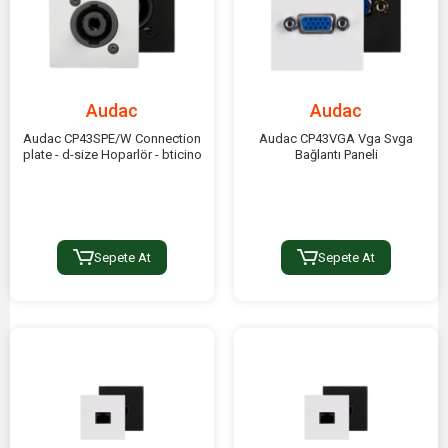
Audac
Audac
Audac CP43SPE/W Connection
Audac CP43VGA Vga Svga
plate - d-size Hoparlör - bticino
Bağlantı Paneli
Sepete At
Sepete At