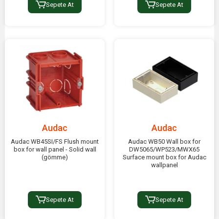
Sepete At
Sepete At
Audac
Audac
Audac WB45SI/FS Flush mount
Audac WB50 Wall box for
box for wall panel - Solid wall
DW5065/WP523/MWX65
(gömme)
Surface mount box for Audac
wallpanel
Sepete At
Sepete At