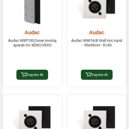
Audac
Audac
Audac WBP100 Duvar montaj
Audac WMI16/B Wall mic input
aparatı for XENO/VEXO
- 45x45mm - RJ45
Sepete At
Sepete At