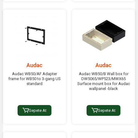
Audac
Audac
Audac WB50/AF Adapter
Audac WB50/B Wall box for
frame for WB50 to 3-gang US
DW5065/WP523/MWX65
standard
Surface mount box for Audac
wallpanel -black
Sepete At
Sepete At