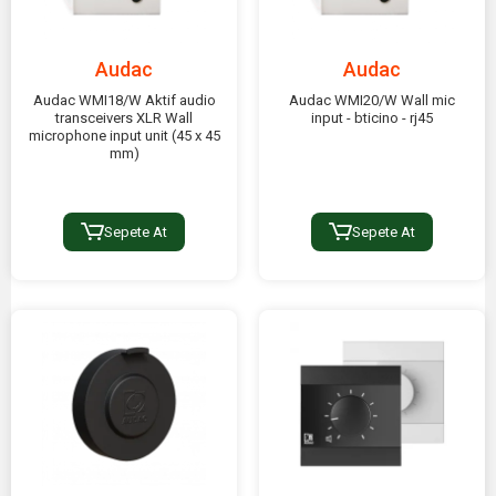
Audac
Audac
Audac WMI18/W Aktif audio
Audac WMI20/W Wall mic
transceivers XLR Wall
input - bticino - rj45
microphone input unit (45 x 45
mm)
Sepete At
Sepete At