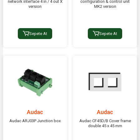
network interface 4 in / 4 out X
configuration & control unit
version
MK2 version
Sepete At
Sepete At
Audac
Audac
Audac ARJ03P Junction box
Audac CF45D/B Cover frame
double 45 x 45 mm