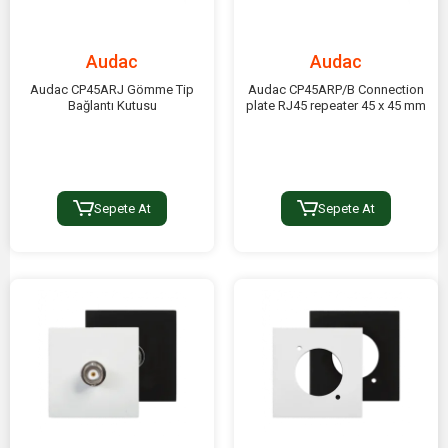
Audac
Audac
Audac CP45ARJ Gömme Tip
Audac CP45ARP/B Connection
Bağlantı Kutusu
plate RJ45 repeater 45 x 45 mm
Sepete At
Sepete At