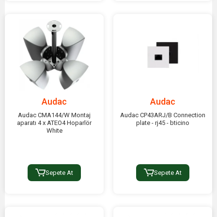
Audac
Audac
Audac CMA144/W Montaj
Audac CP43ARJ/B Connection
aparatı 4 x ATEO4 Hoparlör
plate - rj45 - bticino
White
Sepete At
Sepete At