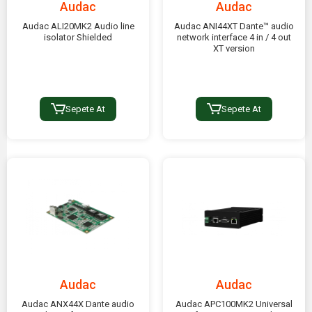
Audac
Audac
Audac ALI20MK2 Audio line
Audac ANI44XT Dante™ audio
isolator Shielded
network interface 4 in / 4 out
XT version
Sepete At
Sepete At
Audac
Audac
Audac ANX44X Dante audio
Audac APC100MK2 Universal