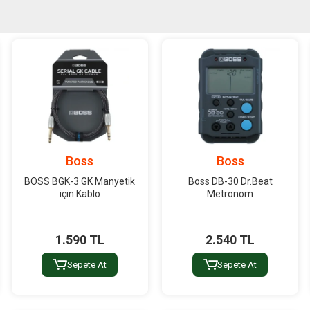
Boss
Boss
BOSS BGK-3 GK Manyetik
Boss DB-30 Dr.Beat
için Kablo
Metronom
1.590 TL
2.540 TL
Sepete At
Sepete At