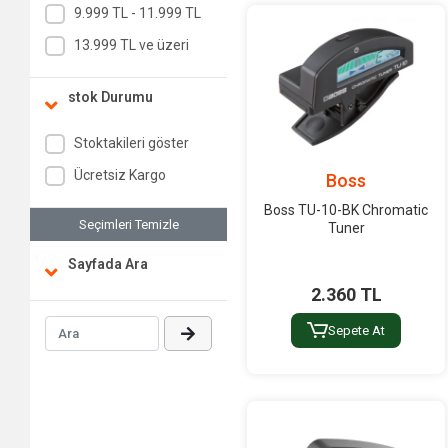
9.999 TL - 11.999 TL
13.999 TL ve üzeri
stok Durumu
Stoktakileri göster
Ücretsiz Kargo
Boss
Boss TU-10-BK Chromatic
Seçimleri Temizle
Tuner
Sayfada Ara
2.360 TL
Sepete At