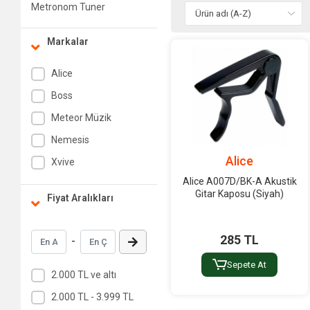
Metronom Tuner
Markalar
Alice
Boss
Meteor Müzik
Nemesis
Alice
Xvive
Alice A007D/BK-A Akustik
Gitar Kaposu (Siyah)
Fiyat Aralıkları
285 TL
-
Sepete At
2.000 TL ve altı
2.000 TL - 3.999 TL