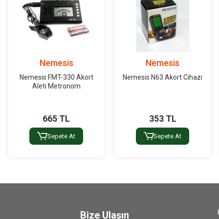
Nemesis
Nemesis
Nemesis FMT-330 Akort
Nemesis N63 Akort Cihazı
Aleti Metronom
665 TL
353 TL
Sepete At
Sepete At
Bize Ulaşın