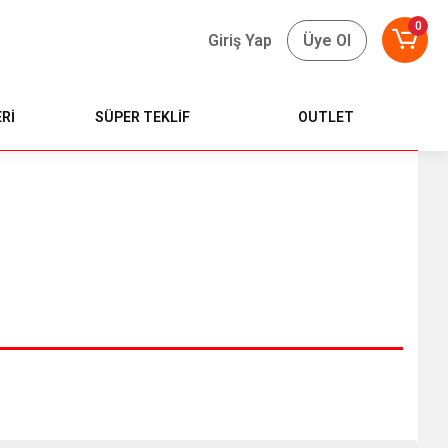
0
Giriş Yap
Üye Ol
Rİ
SÜPER TEKLİF
OUTLET