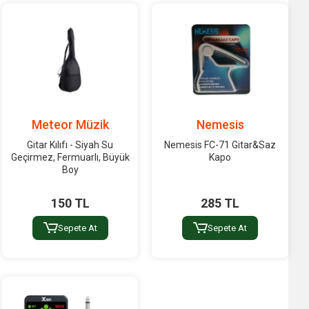
Meteor Müzik
Nemesis
Gitar Kılıfı - Siyah Su
Nemesis FC-71 Gitar&Saz
Geçirmez, Fermuarlı, Büyük
Kapo
Boy
150 TL
285 TL
Sepete At
Sepete At