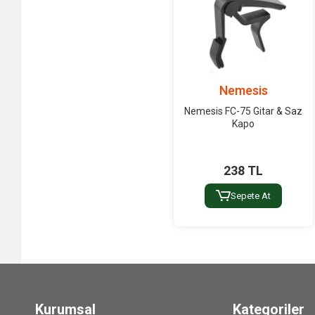
Nemesis
Nemesis FC-75 Gitar & Saz
Kapo
238 TL
Sepete At
Kurumsal
Kategoriler