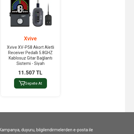
Xvive
Xvive XV-P58 Akort Aletli
Receiver Pedallı 5.8GHZ
Kablosuz Gitar Bağlantı
Sistemi - Siyah
11.507 TL
Sepete At
Kampanya, duyuru, bilgilendirmelerden e-posta ile