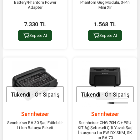
Battery/Phantom Power
Phantom Güç Modülü, 3-Pin
Adapter
Mini Xlr
7.330 TL
1.568 TL
Sepete At
Sepete At
Tükendi - Ön Sipariş
Tükendi - Ön Sipariş
Sennheiser
Sennheiser
Sennheiser BA 30 Şarj Edilebilir
Sennheiser CHG 70N-C + PSU
Li-Ion Batarya Paketi
KIT Ağ Şebekeli Çift Yuvalı Şarj
İstasyonu for EW-DX SKM, SK
or BA 70