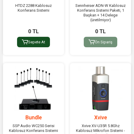
HTDZ 2288 Kablosuz
Sennheiser ADN-W Kablosuz
Konferans Sistemi
Konferans Sistemi Paketi, 1
Başkan + 14 Delege
(üretilmiyor)
0 TL
0 TL
Sepete At
Ön Sipariş
Bundle
Xvive
SSP Audio WC250 Serisi
Xvive XV-U35R 5.8Ghz
Kablosuz Konferans Sistemi
Kablosuz Mikrofon Sistemi -