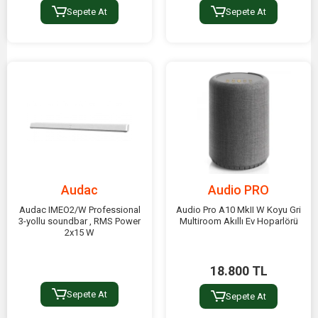
Sepete At
Sepete At
Audac
Audio PRO
Audac IMEO2/W Professional
Audio Pro A10 MkII W Koyu Gri
3-yollu soundbar , RMS Power
Multiroom Akıllı Ev Hoparlörü
2x15 W
18.800 TL
Sepete At
Sepete At