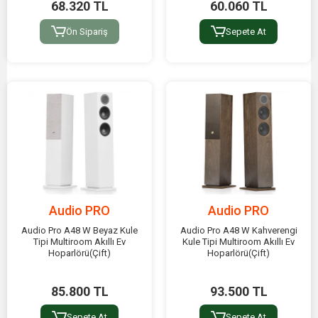
68.320 TL
60.060 TL
Ön Sipariş
Sepete At
Audio PRO
Audio PRO
Audio Pro A48 W Beyaz Kule
Audio Pro A48 W Kahverengi
Tipi Multiroom Akıllı Ev
Kule Tipi Multiroom Akıllı Ev
Hoparlörü(Çift)
Hoparlörü(Çift)
85.800 TL
93.500 TL
Sepete At
Sepete At