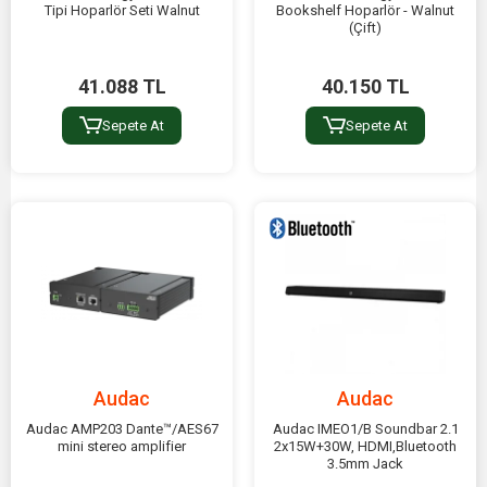
Tipi Hoparlör Seti Walnut
Bookshelf Hoparlör - Walnut
(Çift)
41.088 TL
40.150 TL
Sepete At
Sepete At
Audac
Audac
Audac AMP203 Dante™/AES67
Audac IMEO1/B Soundbar 2.1
mini stereo amplifier
2x15W+30W, HDMI,Bluetooth
3.5mm Jack