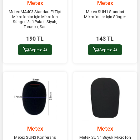
Metex
Metex
Metex MA403 Standart El Tipi
Metex SUN1 Standart
Mikrofonlar için Mikrofon
Mikrofonlar için Sünger
Süngeri 3'lü Paket, Siyah,
Turuncu, Sarı
190 TL
143 TL
Sepete At
Sepete At
Metex
Metex
Metex SUN3 Konferans
Metex SUN4 Büyük Mikrofon