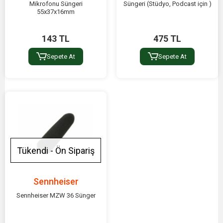
Mikrofonu Süngeri
Süngeri (Stüdyo, Podcast için )
55x37x16mm
143 TL
475 TL
Sepete At
Sepete At
Tükendi - Ön Sipariş
Sennheiser
Sennheiser MZW 36 Sünger