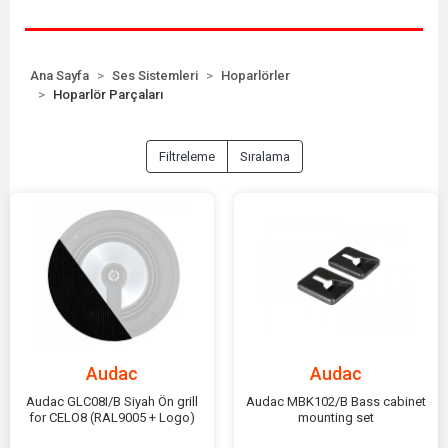
Ana Sayfa
Ses Sistemleri
Hoparlörler
Hoparlör Parçaları
Filtreleme
Sıralama
Audac
Audac
Audac GLC08I/B Siyah Ön grill
Audac MBK102/B Bass cabinet
for CELO8 (RAL9005 + Logo)
mounting set