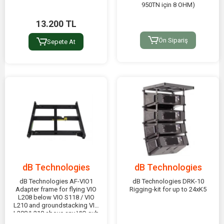
950TN için 8 OHM)
13.200 TL
Ön Sipariş
Sepete At
dB Technologies
dB Technologies
dB Technologies AF-VIO1
dB Technologies DRK-10
Adapter frame for flying VIO
Rigging-kit for up to 24xK5
L208 below VIO S118 / VIO
L210 and groundstacking VIO
L208/L210 above any VIO sub