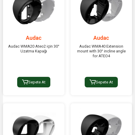
Audac
Audac
Audac WMA20 Ateo2 için 30°
Audac WMA40 Extension
Uzatma Kapağı
mount with 30° incline angle
for ATEO4
Sepete At
Sepete At