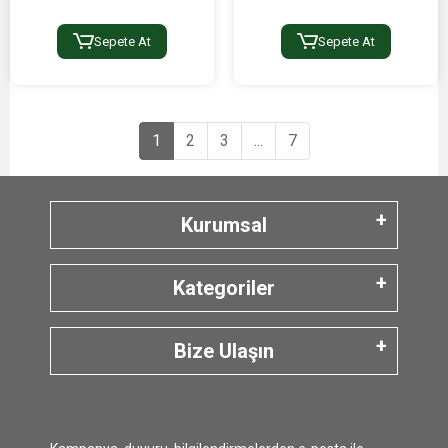
Sepete At
Sepete At
1
2
3
...
7
Kurumsal
Kategoriler
Bize Ulaşın