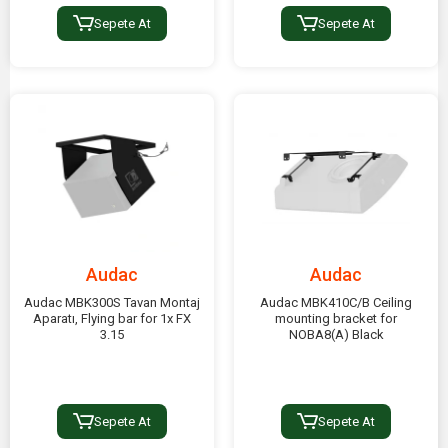
Sepete At
Sepete At
Audac
Audac
Audac MBK300S Tavan Montaj
Audac MBK410C/B Ceiling
Aparatı, Flying bar for 1x FX
mounting bracket for
3.15
NOBA8(A) Black
Sepete At
Sepete At