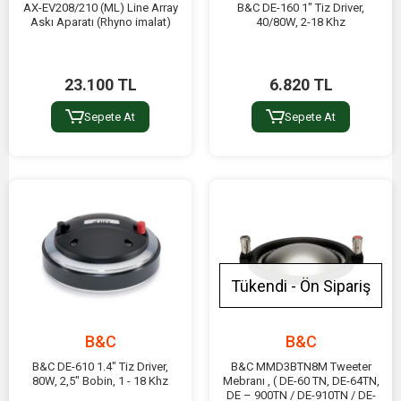
AX-EV208/210 (ML) Line Array
B&C DE-160 1" Tiz Driver,
Askı Aparatı (Rhyno imalat)
40/80W, 2-18 Khz
23.100 TL
6.820 TL
Sepete At
Sepete At
Tükendi - Ön Sipariş
B&C
B&C
B&C DE-610 1.4" Tiz Driver,
B&C MMD3BTN8M Tweeter
80W, 2,5" Bobin, 1 - 18 Khz
Mebranı , ( DE-60 TN, DE-64TN,
DE – 900TN / DE-910TN / DE-