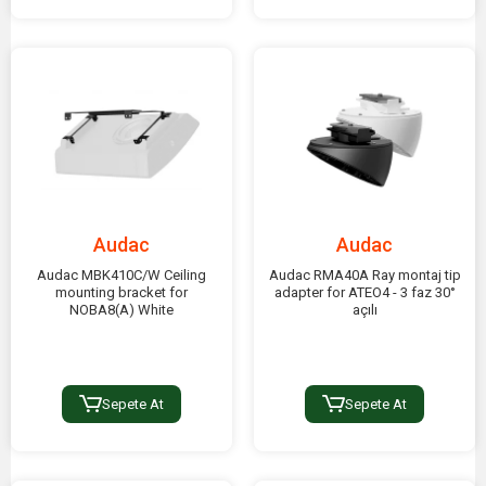
Audac
Audac
Audac MBK410C/W Ceiling
Audac RMA40A Ray montaj tip
mounting bracket for
adapter for ATEO4 - 3 faz 30°
NOBA8(A) White
açılı
Sepete At
Sepete At