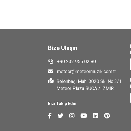
Bize Ulaşın
+90 232 955 02 80
meteor@meteormuzik.com.tr
Belenbaşı Mah. 3020 Sk. No:3/1
Meteor Plaza BUCA / İZMİR
Bizi Takip Edin