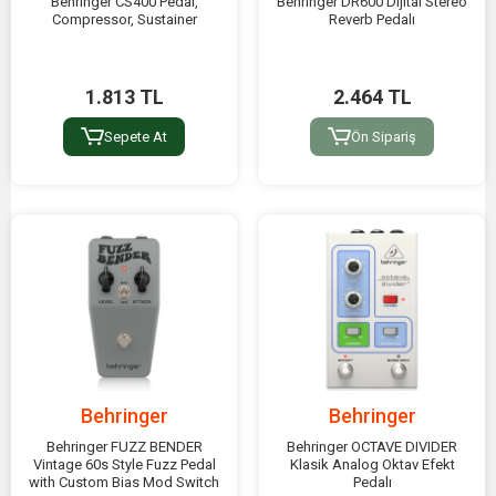
Behringer CS400 Pedal,
Behringer DR600 Dijital Stereo
Compressor, Sustainer
Reverb Pedalı
1.813 TL
2.464 TL
Sepete At
Ön Sipariş
Behringer
Behringer
Behringer FUZZ BENDER
Behringer OCTAVE DIVIDER
Vintage 60s Style Fuzz Pedal
Klasik Analog Oktav Efekt
with Custom Bias Mod Switch
Pedalı