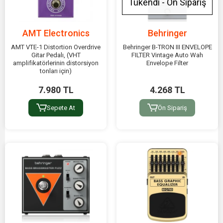
Tükendi - Ön Sipariş
AMT Electronics
Behringer
AMT VTE-1 Distortion Overdrive
Behringer B-TRON III ENVELOPE
Gitar Pedalı, (VHT
FILTER Vintage Auto Wah
amplifikatörlerinin distorsiyon
Envelope Filter
tonları için)
7.980 TL
4.268 TL
Sepete At
Ön Sipariş