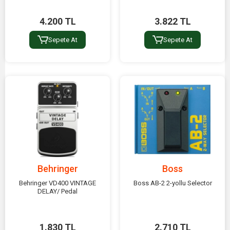
4.200 TL
3.822 TL
Sepete At
Sepete At
Behringer
Boss
Behringer VD400 VINTAGE
Boss AB-2 2-yollu Selector
DELAY/ Pedal
1.830 TL
2.710 TL