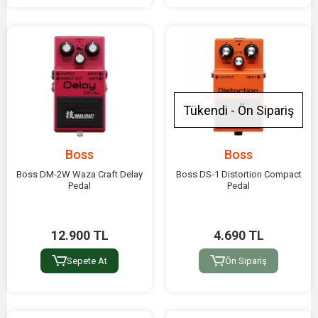
Tükendi - Ön Sipariş
Boss
Boss
Boss DM-2W Waza Craft Delay
Boss DS-1 Distortion Compact
Pedal
Pedal
12.900 TL
4.690 TL
Sepete At
Ön Sipariş