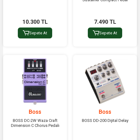
10.300 TL
7.490 TL
Sepete At
Sepete At
Boss
Boss
BOSS DC-2W Waza Craft
BOSS DD-200 Dijital Delay
Dimension C Chorus Pedalı