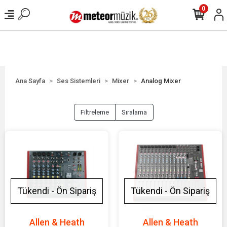
0
Ana Sayfa
Ses Sistemleri
Mixer
Analog Mixer
Filtreleme
Sıralama
Tükendi - Ön Sipariş
Tükendi - Ön Sipariş
Allen & Heath
Allen & Heath