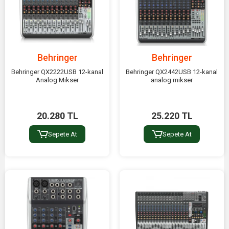
Behringer
Behringer
Behringer QX2222USB 12-kanal
Behringer QX2442USB 12-kanal
Analog Mikser
analog mikser
20.280 TL
25.220 TL
Sepete At
Sepete At