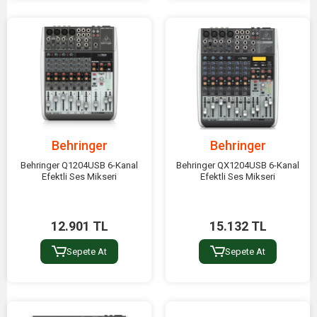
Behringer
Behringer
Behringer Q1204USB 6-Kanal
Behringer QX1204USB 6-Kanal
Efektli Ses Mikseri
Efektli Ses Mikseri
12.901 TL
15.132 TL
Sepete At
Sepete At