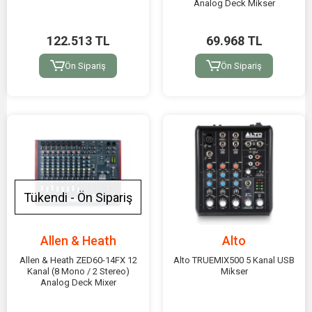
Analog Deck Mikser
122.513 TL
69.968 TL
Ön Sipariş
Ön Sipariş
Tükendi - Ön Sipariş
Allen & Heath
Alto
Allen & Heath ZED60-14FX 12
Alto TRUEMIX500 5 Kanal USB
Kanal (8 Mono / 2 Stereo)
Mikser
Analog Deck Mixer