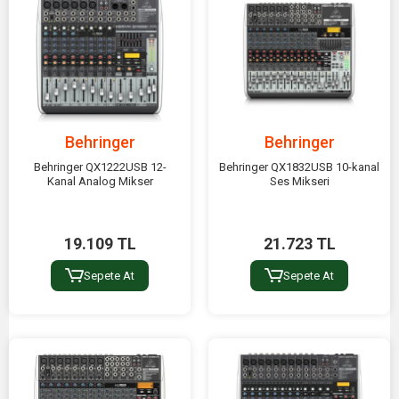
Behringer
Behringer
Behringer QX1222USB 12-
Behringer QX1832USB 10-kanal
Kanal Analog Mikser
Ses Mikseri
19.109 TL
21.723 TL
Sepete At
Sepete At