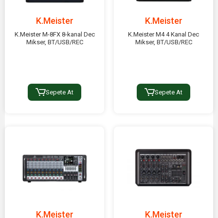
K.Meister
K.Meister
K.Meister M-8FX 8-kanal Dec
K.Meister M4 4 Kanal Dec
Mikser, BT/USB/REC
Mikser, BT/USB/REC
Sepete At
Sepete At
K.Meister
K.Meister