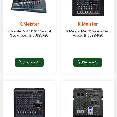
K.Meister
K.Meister
K.Meister M-16 PRO 16-kanal
K.Meister M-6FX 6-kanal Dec
Ses Mikseri, BT/USB/REC
Mikser, BT/USB/REC
Sepete At
Sepete At