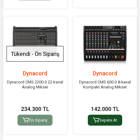
Tükendi - Ön Sipariş
Dynacord
Dynacord
Dynacord CMS 2200-3 22-kanal
Dynacord CMS 600-3 8-kanal
Analog Mikser
Kompakt Analog Mikser
234.300 TL
142.000 TL
Ön Sipariş
Sepete At