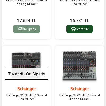
Behringer X1222USB 12-Kanal
Behringer X1622USB 8-Kanal
Analog Mikser
Ses Mikseri
17.654 TL
16.781 TL
Ön Sipariş
Sepete At
Tükendi - Ön Sipariş
Behringer
Behringer
Behringer X1832USB 10-kanal
Behringer X2222USB 12-kanal
Ses Mikseri
Analog Mikser