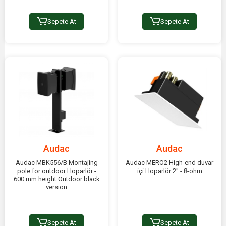
Sepete At
Sepete At
Audac
Audac
Audac MBK556/B Montajing
Audac MERO2 High-end duvar
pole for outdoor Hoparlör -
içi Hoparlör 2" - 8-ohm
600 mm height Outdoor black
version
Sepete At
Sepete At