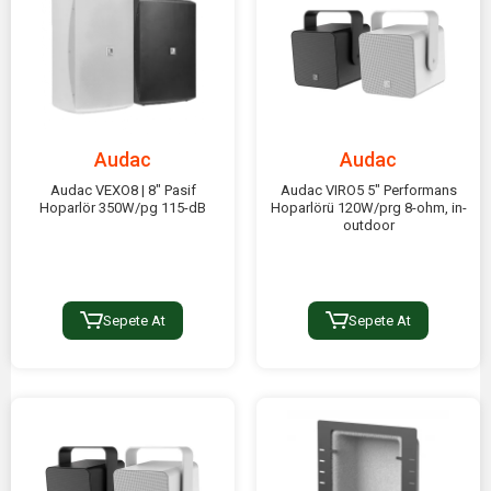
Audac
Audac
Audac VEXO8 | 8" Pasif
Audac VIRO5 5" Performans
Hoparlör 350W/pg 115-dB
Hoparlörü 120W/prg 8-ohm, in-
outdoor
Sepete At
Sepete At