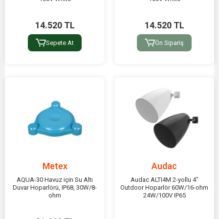
14.520 TL
14.520 TL
Sepete At
Ön Sipariş
Metex
Audac
AQUA-30 Havuz için Su Altı
Audac ALTI4M 2-yollu 4"
Duvar Hoparlörü, IP68, 30W/8-
Outdoor Hoparlör 60W/16-ohm
ohm
24W/100V IP65