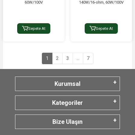
60W/100V
140W/16-ohm, 60W/100V
Sepete At
Sepete At
1
2
3
...
7
Kurumsal
Kategoriler
Bize Ulaşın