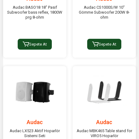
Audac BASO18 18" Pasif
Audac CS1000S/W 10"
Subwoofer bass reflex, 1800W
Gömme Subwoofer 200W 8-
prg 8-ohm
ohm
Sepete At
Sepete At
Audac
Audac
Audac LX523 Aktif Hoparlör
Audac MBK465 Table stand for
Sistemi Seti
VIRO5 Hoparlör