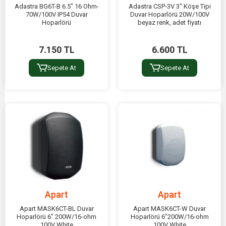
Adastra BG6T-B 6.5" 16 Ohm-
Adastra CSP-3V 3" Köşe Tipi
70W/100V IP54 Duvar
Duvar Hoparlörü 20W/100V
Hoparlörü
beyaz renk, adet fiyatı
7.150 TL
6.600 TL
Sepete At
Sepete At
Apart
Apart
Apart MASK6CT-BL Duvar
Apart MASK6CT-W Duvar
Hoparlörü 6" 200W/16-ohm
Hoparlörü 6"200W/16-ohm
100V White
100V White