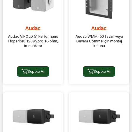
Audac
Audac
Audac VIRO5D 5" Performans
Audac WMM450 Tavan veya
Hoparlörü 120W/prg 16-ohm,
Duvara Gömme için montaj
in-outdoor
kutusu
Sepete At
Sepete At