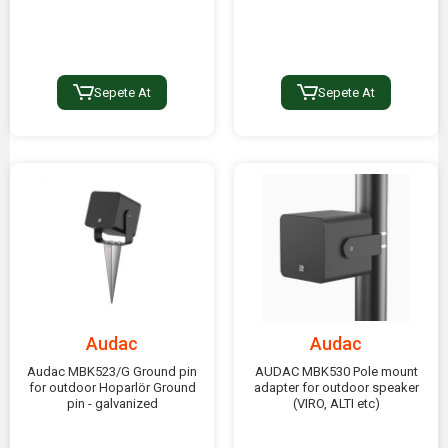
Sepete At
Sepete At
Audac
Audac
Audac MBK523/G Ground pin
AUDAC MBK530 Pole mount
for outdoor Hoparlör Ground
adapter for outdoor speaker
pin - galvanized
(VIRO, ALTI etc)