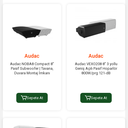
Audac
Audac
Audac NOBA8 Compact 8”
Audac VEXO208 8” 3 yollu
Pasif Subwoofer | Tavana,
Geniş Açılı Pasif Hoparlör
Duvara Montaj İmkanı
800W/prg 121-dB
Sepete At
Sepete At