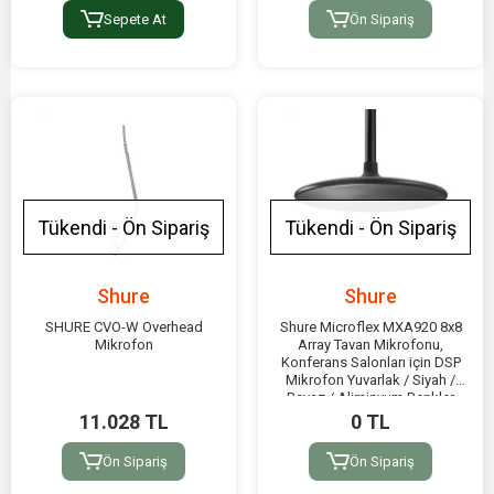
Sepete At
Ön Sipariş
Tükendi - Ön Sipariş
Tükendi - Ön Sipariş
Shure
Shure
SHURE CVO-W Overhead
Shure Microflex MXA920 8x8
Mikrofon
Array Tavan Mikrofonu,
Konferans Salonları için DSP
Mikrofon Yuvarlak / Siyah /
Beyaz / Aliminyum Renkler
11.028 TL
0 TL
Ön Sipariş
Ön Sipariş