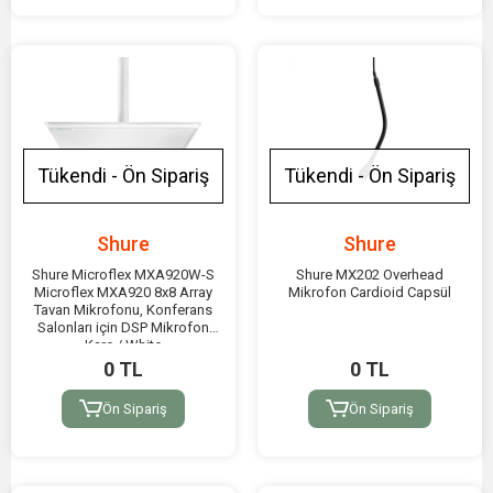
Tükendi - Ön Sipariş
Tükendi - Ön Sipariş
Shure
Shure
Shure Microflex MXA920W-S
Shure MX202 Overhead
Microflex MXA920 8x8 Array
Mikrofon Cardioid Capsül
Tavan Mikrofonu, Konferans
Salonları için DSP Mikrofon
Kare / White
0 TL
0 TL
Ön Sipariş
Ön Sipariş