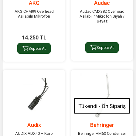
AKG
Audac
AKG CHM99 Overhead
Audac CMX382 Overhead
Asılabilir Mikrofon
Asılabilir Mikrofon Siyah /
Beyaz
14.250 TL
Sepete At
Sepete At
Tükendi - Ön Sipariş
Audix
Behringer
AUDIX ADX40 – Koro
Behringer HM50 Condenser