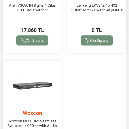
Aten VS0801H 8 giriş 1 Çıkış
Lenkeng LKV342Pro 4X2
8:1 HDMI Switcher
HDMI™ Matrix Switch 4K@30Hz
17.860 TL
0 TL
Ön Sipariş
Ön Sipariş
Woxcon
Woxcon 8×1 HDMI Seamless
Switcher | 4K 30Hz with Audio