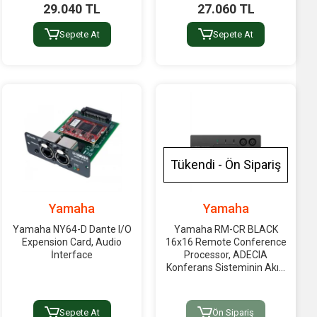
29.040 TL
27.060 TL
Sepete At
Sepete At
Tükendi - Ön Sipariş
Yamaha
Yamaha
Yamaha NY64-D Dante I/O
Yamaha RM-CR BLACK
Expension Card, Audio
16x16 Remote Conference
İnterface
Processor, ADECIA
Konferans Sisteminin Akıllı
Merkezi
Sepete At
Ön Sipariş