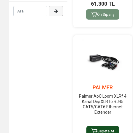
61.300 TL
Ön Sipariş
PALMER
Palmer AoC Loom XLRf 4
Kanal Dişi XLR to RJ45
CAT5/CAT6 Ethernet
Extender
Sepete At