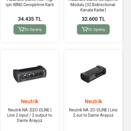
için WING Genişletme Kartı
Modülü (32 Bidirectional-
Kanala Kadar)
34.435 TL
32.600 TL
Ön Sipariş
Ön Sipariş
Neutrik
Neutrik
Neutrik NA-2I2O-DLINE |
Neutrik NA-2O-DLINE | Line
Line 2 input / 2 output to
2 out to Dante Arayüz
Dante Arayüz