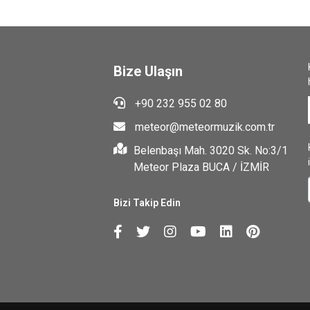
Bize Ulaşın
+90 232 955 02 80
meteor@meteormuzik.com.tr
Belenbaşı Mah. 3020 Sk. No:3/1
Meteor Plaza BUCA / İZMİR
Bizi Takip Edin