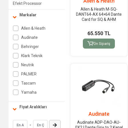
Allen & Heath
Efekt Processor
Allen & Heath M-SQ-
Test ve Ölçüm Cihazları
DANT64-AX 64×64 Dante
Markalar
Card for SQ & AHM
Allen & Heath
65.550 TL
Audinate
Ön Sipariş
Behringer
Klark Teknik
Neutrik
PALMER
Tascam
Yamaha
Fiyat Aralıkları
Audinate
Audinate ADP-DAO-AU-
-
0X2 | Dante Giriş to 2 Kanal