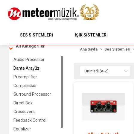
SES SİSTEMLERİ
IŞIK SİSTEMLERİ
Alt Kategoriler
Ana Sayfa
Ses Sistemleri
Audio Processor
Dante Arayüz
Preamplifier
Compressor
Surround Processor
Direct Box
Crossovers
Feedback Control
Equalizer