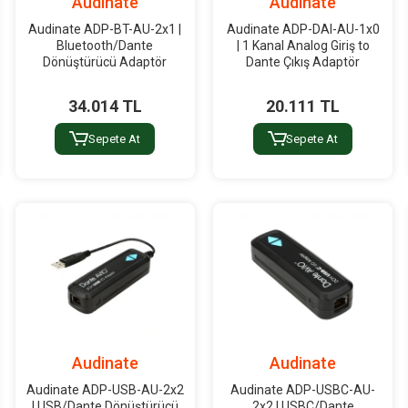
Audinate
Audinate
Audinate ADP-BT-AU-2x1 |
Audinate ADP-DAI-AU-1x0
Bluetooth/Dante
| 1 Kanal Analog Giriş to
Dönüştürücü Adaptör
Dante Çıkış Adaptör
34.014 TL
20.111 TL
Sepete At
Sepete At
Audinate
Audinate
Audinate ADP-USB-AU-2x2
Audinate ADP-USBC-AU-
| USB/Dante Dönüştürücü
2x2 | USBC/Dante