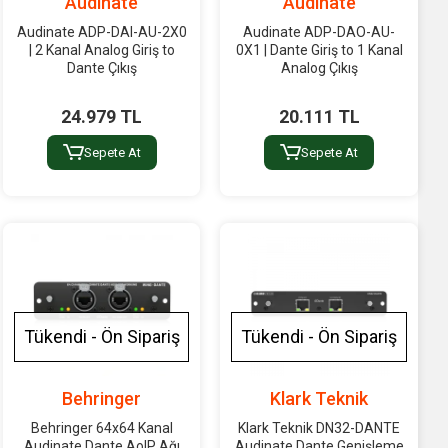
Audinate
Audinate
Audinate ADP-DAI-AU-2X0
Audinate ADP-DAO-AU-
| 2 Kanal Analog Giriş to
0X1 | Dante Giriş to 1 Kanal
Dante Çıkış
Analog Çıkış
24.979 TL
20.111 TL
Sepete At
Sepete At
Tükendi - Ön Sipariş
Tükendi - Ön Sipariş
Behringer
Klark Teknik
Behringer 64x64 Kanal
Klark Teknik DN32-DANTE
Audinate Dante AoIP Ağı
Audinate Dante Genişleme