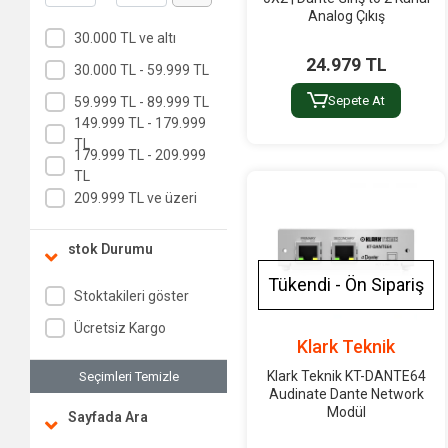
Analog Çıkış
30.000 TL ve altı
24.979 TL
30.000 TL - 59.999 TL
Sepete At
59.999 TL - 89.999 TL
149.999 TL - 179.999
TL
179.999 TL - 209.999
TL
209.999 TL ve üzeri
stok Durumu
Tükendi - Ön Sipariş
Stoktakileri göster
Ücretsiz Kargo
Klark Teknik
Klark Teknik KT-DANTE64
Seçimleri Temizle
Audinate Dante Network
Modül
Sayfada Ara