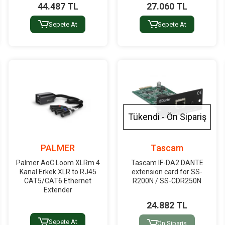
44.487 TL
27.060 TL
Sepete At
Sepete At
Tükendi - Ön Sipariş
PALMER
Tascam
Palmer AoC Loom XLRm 4
Tascam IF-DA2 DANTE
Kanal Erkek XLR to RJ45
extension card for SS-
CAT5/CAT6 Ethernet
R200N / SS-CDR250N
Extender
24.882 TL
Sepete At
Ön Sipariş