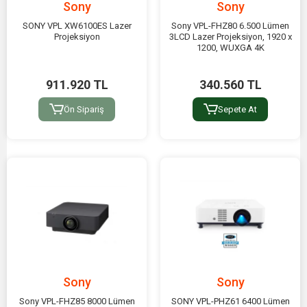
Sony
Sony
SONY VPL XW6100ES Lazer
Sony VPL-FHZ80 6.500 Lümen
Projeksiyon
3LCD Lazer Projeksiyon, 1920 x
1200, WUXGA 4K
911.920 TL
340.560 TL
Ön Sipariş
Sepete At
Sony
Sony
Sony VPL-FHZ85 8000 Lümen
SONY VPL-PHZ61 6400 Lümen