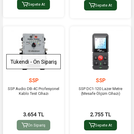
Sepete At
Sepete At
Tükendi - Ön Sipariş
SSP
SSP
SSP Audio DB-4C Profesyonel
SSP DC1-120 Lazer Metre
Kablo Test Cihazı
(Mesafe Ölçüm Cihazı)
3.654 TL
2.755 TL
Ön Sipariş
Sepete At