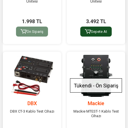
Ünitesi
Ünitesi
1.998 TL
3.492 TL
Ön Sipariş
Sepete At
Tükendi - Ön Sipariş
DBX
Mackie
DBX CT-3 Kablo Test Cihazı
Mackie MTEST-1 Kablo Test
Cihazı