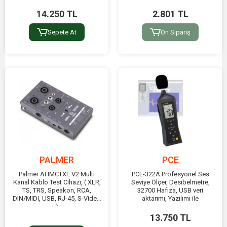
14.250 TL
2.801 TL
Sepete At
Ön Sipariş
PALMER
PCE
Palmer AHMCTXL V2 Multi
PCE-322A Profesyonel Ses
Kanal Kablo Test Cihazı, ( XLR,
Seviye Ölçer, Desibelmetre,
TS, TRS, Speakon, RCA,
32700 Hafıza, USB veri
DIN/MIDI, USB, RJ-45, S-Video
aktarımı, Yazılımı ile
)
13.750 TL