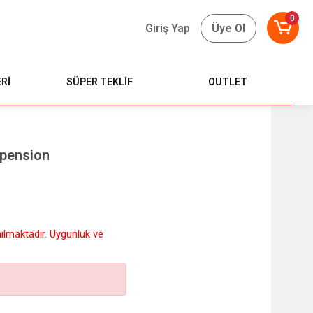
0
Giriş Yap
Üye Ol
Rİ
SÜPER TEKLİF
OUTLET
spension
nılmaktadır. Uygunluk ve