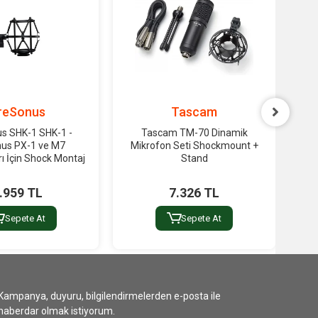
reSonus
Tascam
s SHK-1 SHK-1 -
Tascam TM-70 Dinamik
Tas
us PX-1 ve M7
Mikrofon Seti Shockmount +
ı İçin Shock Montaj
Stand
.959 TL
7.326 TL
Sepete At
Sepete At
Kampanya, duyuru, bilgilendirmelerden e-posta ile
haberdar olmak istiyorum.