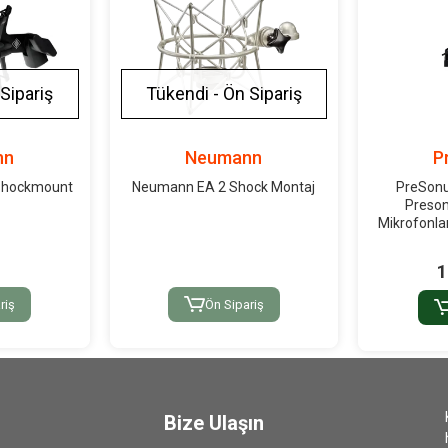
Sipariş
Tükendi - Ön Sipariş
nn
Neumann
P
Shockmount
Neumann EA 2 Shock Montaj
PreSonu
Preson
Mikrofonlar
1
riş
Ön Sipariş
Bize Ulaşın