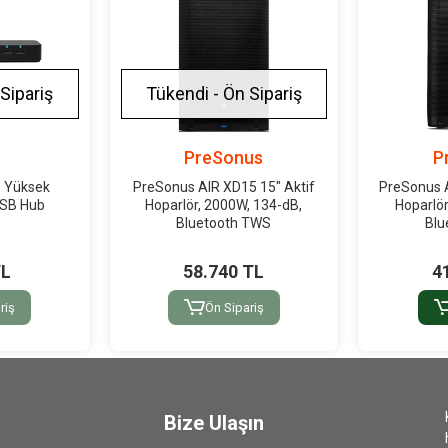
Sipariş
Tükendi - Ön Sipariş
PreSonus
P
 Yüksek
PreSonus AIR XD15 15" Aktif
PreSonus A
USB Hub
Hoparlör, 2000W, 134-dB,
Hoparlö
Bluetooth TWS
Blu
TL
58.740 TL
4
riş
Ön Sipariş
Bize Ulaşın