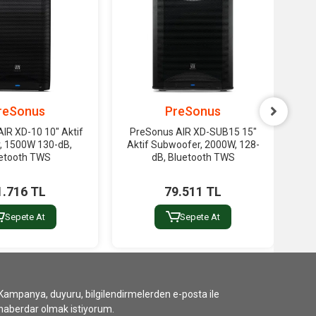
reSonus
PreSonus
IR XD-10 10" Aktif
PreSonus AIR XD-SUB15 15"
R
r, 1500W 130-dB,
Aktif Subwoofer, 2000W, 128-
Wire
etooth TWS
dB, Bluetooth TWS
1.716 TL
79.511 TL
Sepete At
Sepete At
Kampanya, duyuru, bilgilendirmelerden e-posta ile
haberdar olmak istiyorum.