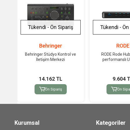
Tükendi - Ön Sipariş
Tükendi - Ön 
Behringer
RODE
Behringer Stüdyo Kontrol ve
RODE Rode Hub
İletişim Merkezi
performanslı 
14.162 TL
9.604 
Ön Sipariş
Ön Sipa
Kurumsal
Kategoriler