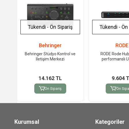
Tükendi - Ön Sipariş
Tükendi - Ön 
Behringer
RODE
Behringer Stüdyo Kontrol ve
RODE Rode Hub
İletişim Merkezi
performanslı 
14.162 TL
9.604 
Ön Sipariş
Ön Sipa
Kurumsal
Kategoriler