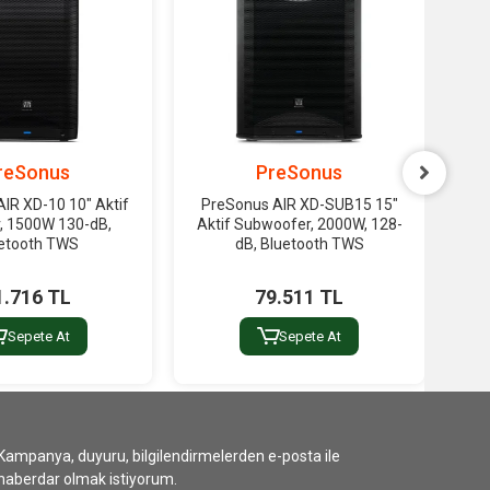
reSonus
PreSonus
IR XD-10 10" Aktif
PreSonus AIR XD-SUB15 15"
R
r, 1500W 130-dB,
Aktif Subwoofer, 2000W, 128-
Wire
etooth TWS
dB, Bluetooth TWS
1.716 TL
79.511 TL
Sepete At
Sepete At
Kampanya, duyuru, bilgilendirmelerden e-posta ile
haberdar olmak istiyorum.