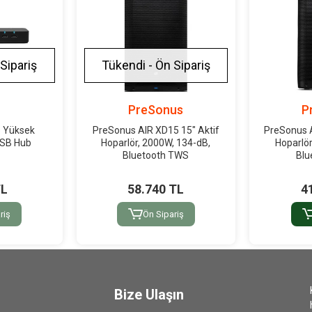
Sipariş
Tükendi - Ön Sipariş
PreSonus
P
 Yüksek
PreSonus AIR XD15 15" Aktif
PreSonus A
USB Hub
Hoparlör, 2000W, 134-dB,
Hoparlö
Bluetooth TWS
Blu
TL
58.740 TL
4
riş
Ön Sipariş
Bize Ulaşın