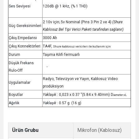
Ses Seviyesi
120dB @ 1 kHz, (% 1 THD)
2 10v için; 5v Nominal (Pins 3 Pin 2 ve 4)
(Shure
Güç Gereksinimleri
Kablosuz Bel Tipi Verici Paketi tarafından sağlanır)
Çıkış Empedansı
3000 Ah
Çıkış Konnektörleri
TA4F,
Shure kablosuz vericileri ile kullanım için
Durum
Taşıma Kılıfı fermuarlı
Düşük Frekans
-
Rulo-Off
Radyo, Televizyon ve Yayın, Kablosuz Video
Uygulamalar
prodüksiyon
Boyutlar
Yaklaşık
: 0,023 x 0.37 "(5.84 x 9.40mm) D
iameter
xL
Ağırlık
Yaklaşık
: 0.57 g. (16 g)
Ürün Grubu
Mikrofon (Kablosuz)