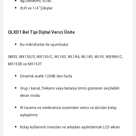
Ağ Denetimi, RJ45
XLR ve 1/4 "Çıkışlar
QLXD1 Bel Tipi Dijital Verici Ünite
Bu mikrofonlar ile uyumludur:
SM35, MX150/O, MX150/C, WL183, WL184, WL185, WL93, WB98H/C,
MX153B ve MX153T
Dinamik aralık 120dB den fazla
Grup / kanal, frekans veya batarya ömrü gösteren seçilebilir
ekran modu
IR tarama ve senkronize üzerinden verici ve alıcıları kolay
eşleştirme
Kolay kullanımlı menüler ve arkadan aydınlatmalı LCD ekran