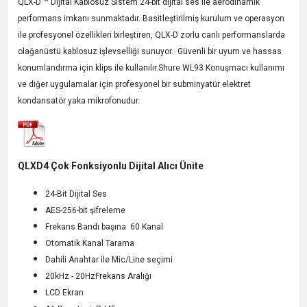
QLX-D ™ Dijital Kablosuz Sistem 24-bit dijital ses ile aerodinamik
performans imkanı sunmaktadır. Basitleştirilmiş kurulum ve operasyon
ile profesyonel özellikleri birleştiren, QLX-D zorlu canlı performanslarda
olağanüstü kablosuz işlevselliği sunuyor.
Güvenli bir uyum ve hassas
konumlandırma için klips ile kullanılır
.
Shure WL93 Konuşmacı kullanımı
ve diğer uygulamalar için profesyonel bir subminyatür elektret
kondansatör yaka mikrofonudur.
QLXD4 Çok Fonksiyonlu Dijital Alıcı Ünite
24-Bit Dijital Ses
AES-256-bit şifreleme
Frekans Bandı başına 60 Kanal
Otomatik Kanal Tarama
Dahili Anahtar ile Mic/Line seçimi
20kHz - 20Hz
Frekans Aralığı
LCD Ekran