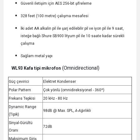
Güvenli iletişim için AES 256-bit şifreleme
328 feet (100 metre) çalışma mesafesi
İki adet AA alkalin pil ile şarj edilebilir pil ve iyon pil ile 9 saat,
isteğe bağlı Shure SB900 lityum pil ile 10 saate kadar sürekli
çalışma
Sağlam metal yapı
(Omnidirectional)
WL93 Kafa tipi mikrofon
Güç çevirici
Elektret Kondenser
Polar Pattern
Çok yönlü (omnidireksiyonel - 360
º)
Frekans Tepkisi
20 kHz - 80 Hz
Dynamic Range
98dB @ Max. SPL,
A-Ağırlıklı
(Tipik)
Sinyal-Gürültü
72dB
Oranı
Maksimum Giriş