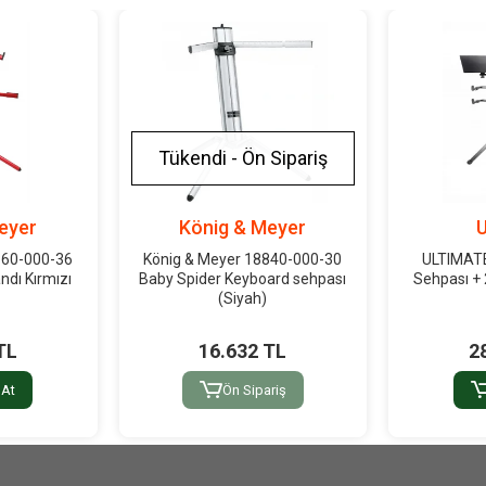
Tükendi - Ön Sipariş
eyer
König & Meyer
U
860-000-36
König & Meyer 18840-000-30
ULTIMATE
ndı Kırmızı
Baby Spider Keyboard sehpası
Sehpası + 
(Siyah)
TL
16.632 TL
2
 At
Ön Sipariş