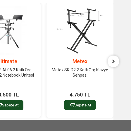
ltimate
Metex
 AL06 2 Katlı Org
Metex SK-D2 2 Katlı Org Klavye
Met
2 Notebook Ünitesi
Sehpası
8.500 TL
4.750 TL
Sepete At
Sepete At