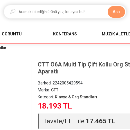
Ara
GÖRÜNTÜ
KONFERANS
MÜZİK ALETLE
dları
CTT O6A Multi Tip Çift Kollu Org S
Aparatlı
Barkod:
2242005429594
Marka:
CTT
Kategori:
Klavye & Org Standları
18.193 TL
Havale/EFT ile
17.465 TL