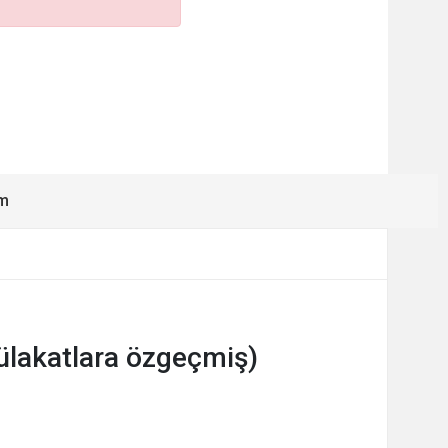
ım
ülakatlara özgeçmiş)