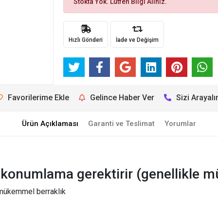
Stokta Yok. Lütfen Bilgi Alınız.
Hızlı Gönderi
İade ve Değişim
Favorilerime Ekle
Gelince Haber Ver
Sizi Arayal
Ürün Açıklaması
Garanti ve Teslimat
Yorumlar
 konumlama gerektirir (genellikle m
 mükemmel berraklık