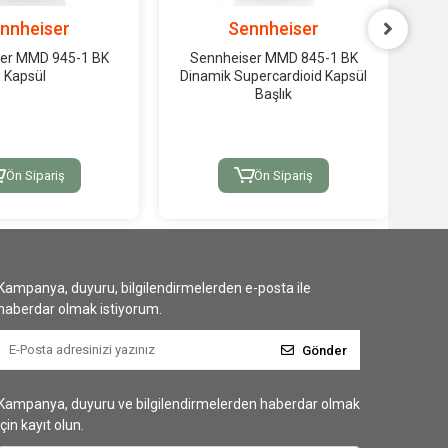
nnheiser
Sennheiser
er MMD 945-1 BK
Sennheiser MMD 845-1 BK
Sen
Kapsül
Dinamik Supercardioid Kapsül
Om
Başlık
Ön Sipariş
Ön Sipariş
Kampanya, duyuru, bilgilendirmelerden e-posta ile
haberdar olmak istiyorum.
Gönder
Kampanya, duyuru ve bilgilendirmelerden haberdar olmak
için kayıt olun.