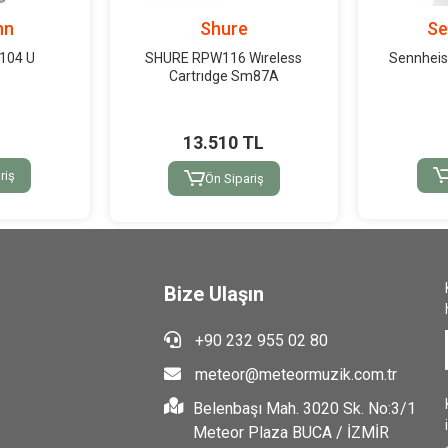
nn
Shure
Se
104 U
SHURE RPW116 Wıreless
Sennheis
Cartrıdge Sm87A
13.510 TL
riş
Ön Sipariş
Bize Ulaşın
+90 232 955 02 80
meteor@meteormuzik.com.tr
Belenbaşı Mah. 3020 Sk. No:3/1
Meteor Plaza BUCA / İZMİR