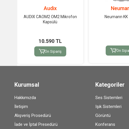
Audix
Neuma
AUDIX CAOM2 OM2 Mikrofon
Neumann KK 
Kapsülü
10.590 TL
Ön Sipa
Ön Sipariş
Kurumsal
Kategoriler
Hakkımızda
Ses Sistemleri
İletişim
Işık Sistemleri
Alışveriş Prosedürü
Görüntü
İade ve İptal Presedürü
Konferans