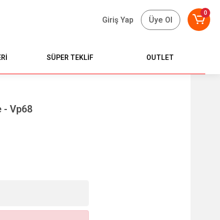
0
Giriş Yap
Üye Ol
Rİ
SÜPER TEKLİF
OUTLET
 - Vp68