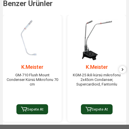
Benzer Ürünler
K.Meister
K.Meister
GM-710 Flush Mount
KGM-25 ikili kürsü mikrofonu
Condenser Kürsü Mikrofonu 70
2x45cm Condanser,
cm
Supercardioid, Fantomlu
Sepete At
Sepete At