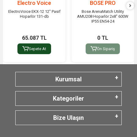
Electro Voice
BOSE PRO
ElectroVoice EKX-12 12" Pasif
Bose ArenaMatch Utility
Hoparlör 131-db
AMU208 Hoparlör 2x8" 600W
IP55 EN54-24
65.087 TL
0 TL
Sepete At
Ön Sipariş
Kurumsal
Kategoriler
Bize Ulaşın