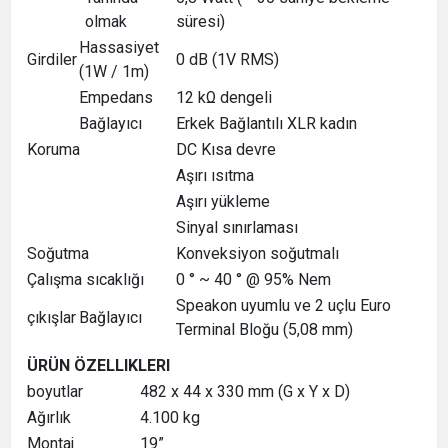
olmak
süresi)
Hassasiyet
Girdiler
0 dB (1V RMS)
(1W / 1m)
Empedans
12 kΩ dengeli
Bağlayıcı
Erkek Bağlantılı XLR kadın
Koruma
DC Kısa devre
Aşırı ısıtma
Aşırı yükleme
Sinyal sınırlaması
Soğutma
Konveksiyon soğutmalı
Çalışma sıcaklığı
0 ° ~ 40 ° @ 95% Nem
Speakon uyumlu ve 2 uçlu Euro
çıkışlar
Bağlayıcı
Terminal Bloğu (5,08 mm)
ÜRÜN ÖZELLIKLERI
boyutlar
482 x 44 x 330 mm (G x Y x D)
Ağırlık
4.100 kg
Montaj
19”