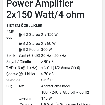
Power Amplifier
2x150 Watt/4 ohm
SISTEM ÖZELLIKLERI
RMS
@ 4 Ω Stereo
2 x 150 W
Güç
@ 8 Ω Stereo
2 x 80 W
@ 8 Ω Köprü
300 W
Sıklık
Yanıt (± 3 dB)
20 Hz - 20 kHz
Sinyal / Gürültü
> 90 dB
THD + N (@ 1 kHz)
<% 0.1 (1/2 Anma Gücü)
Çapraz (@ 1 kHz)
> 70 dB
teknoloji
Sınıf-D
Güç
Arz
Anahtarlama modu
100 ~ 240 V AC / 50 ~ 60 Hz
tüketim
145 W
Yanında
0,8 Watt (~ 30 saniye bekleme