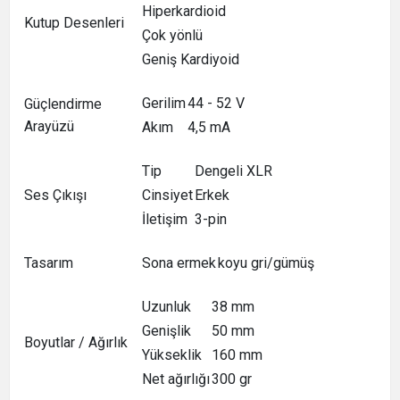
Hiperkardioid
Kutup Desenleri
Çok yönlü
Geniş Kardiyoid
Gerilim
44 - 52 V
Güçlendirme
Arayüzü
Akım
4,5 mA
Tip
Dengeli XLR
Ses Çıkışı
Cinsiyet
Erkek
İletişim
3-pin
Tasarım
Sona ermek
koyu gri/gümüş
Uzunluk
38 mm
Genişlik
50 mm
Boyutlar / Ağırlık
Yükseklik
160 mm
Net ağırlığı
300 gr