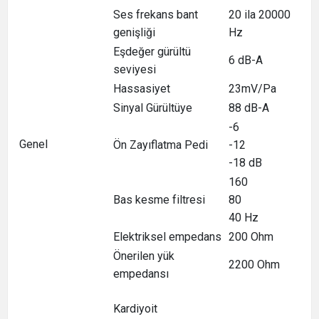
Ses frekans bant
20 ila 20000
genişliği
Hz
Eşdeğer gürültü
6 dB-A
seviyesi
Hassasiyet
23mV/Pa
Sinyal Gürültüye
88 dB-A
-6
Genel
Ön Zayıflatma Pedi
-12
-18 dB
160
Bas kesme filtresi
80
40 Hz
Elektriksel empedans
200 Ohm
Önerilen yük
2200 Ohm
empedansı
Kardiyoit