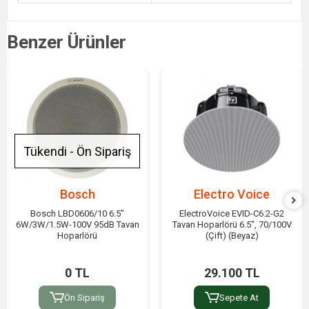
Benzer Ürünler
Tükendi - Ön Sipariş
Bosch
Electro Voice
Bosch LBD0606/10 6.5"
ElectroVoice EVID-C6.2-G2
6W/3W/1.5W-100V 95dB Tavan
Tavan Hoparlörü 6.5", 70/100V
Hoparlörü
(Çift) (Beyaz)
0 TL
29.100 TL
Ön Sipariş
Sepete At