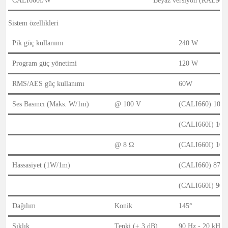
CALI660I/W
Beyaz versiyon (RAL901
Sistem özellikleri
Pik güç kullanımı
240 W
Program güç yönetimi
120 W
RMS/AES güç kullanımı
60W
Ses Basıncı (Maks. W/1m)
@ 100 V
(CALI660) 106 
(CALI660I) 108
@ 8 Ω
(CALI660I) 108
Hassasiyet (1W/1m)
(CALI660) 87 d
(CALI660I) 90 
Dağılım
Konik
145°
Sıklık
Tepki (± 3 dB)
90 Hz - 20 kHz