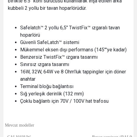
birlikte 6.5” koni sürücüsü kullanılarak inşa edilen arka
kubbeli 2 yollu bir tavan hoparlörüdür.
Safelatch™ 2 yollu 6,5" TwistFix™ ızgaralı tavan
hoparlörü
Güvenli SafeLatch™ sistemi
Mükemmel eksen dışı performans (145°'ye kadar)
Benzersiz TwistFix™ ızgara tasarımı
Sınırsız ızgara tasarımı
16W, 32W, 64W ve 8 Ohm'luk tappingler için döner
anahtar
Terminal bloğu bağlantısı
Sığ yerleşik derinlik (132 mm)
Çoklu bağlantı için 70V / 100V hat trafosu
Mevcut modeller