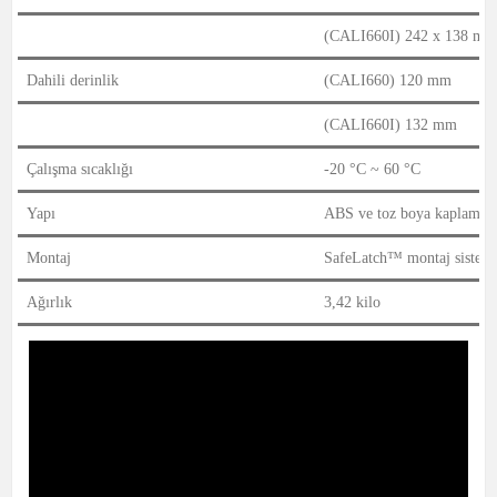
(CALI660I) 242 x 138 mm
Dahili derinlik
(CALI660) 120 mm
(CALI660I) 132 mm
Çalışma sıcaklığı
-20 °C ~ 60 °C
Yapı
ABS ve toz boya kaplamalı 
Montaj
SafeLatch™ montaj sistem
Ağırlık
3,42 kilo