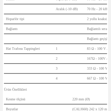
Aralık (-10 dB)
70 Hz - 20 kHz
Hoparlör tipi
2 yollu koaksiyel
Bağlantı
Bağlantılı seram
Bağlantı geçişli
Hat Trafosu Tappingleri
1
83 Ω - 100 V / K
2
167Ω - 100V / 
3
333 Ω - 100 V /
4
667 Ω - 100 V /
Ürün Özellikleri
Kesme ölçüsü
220 mm (Ø)
Boyutlar
(CALI660) 242 x 120 mm 