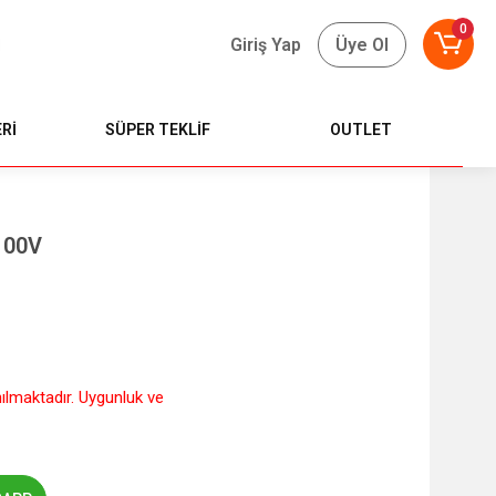
0
Giriş Yap
Üye Ol
Rİ
SÜPER TEKLİF
OUTLET
100V
nılmaktadır. Uygunluk ve