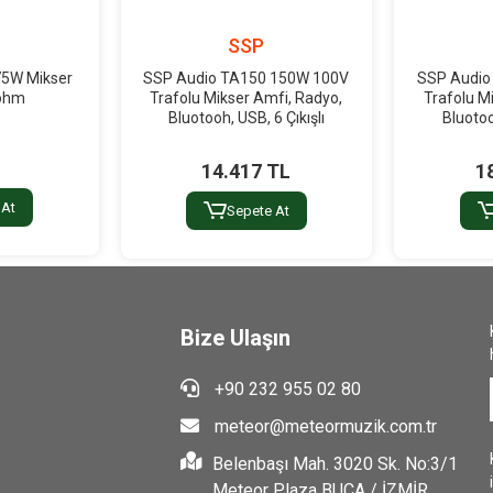
r
SSP
75W Mikser
SSP Audio TA150 150W 100V
SSP Audio
 ohm
Trafolu Mikser Amfi, Radyo,
Trafolu M
Bluotooh, USB, 6 Çıkışlı
Bluotoo
14.417 TL
1
 At
Sepete At
Bize Ulaşın
+90 232 955 02 80
meteor@meteormuzik.com.tr
Belenbaşı Mah. 3020 Sk. No:3/1
Meteor Plaza BUCA / İZMİR