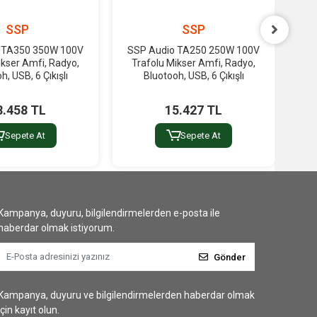
SSP
SSP
 TA350 350W 100V
SSP Audio TA250 250W 100V
A
ikser Amfi, Radyo,
Trafolu Mikser Amfi, Radyo,
Zo
h, USB, 6 Çıkışlı
Bluotooh, USB, 6 Çıkışlı
Kayn
8.458 TL
15.427 TL
Sepete At
Sepete At
Kampanya, duyuru, bilgilendirmelerden e-posta ile
haberdar olmak istiyorum.
Gönder
Kampanya, duyuru ve bilgilendirmelerden haberdar olmak
için kayıt olun.