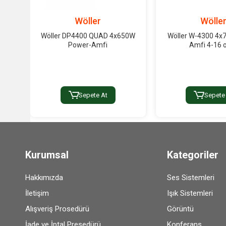
Wöller
Wölle
Wöller DP4400 QUAD 4x650W
Wöller W-4300 4x
Power-Amfi
Amfi 4-16
Sepete At
Sepete
Kurumsal
Kategoriler
Hakkımızda
Ses Sistemleri
İletişim
Işık Sistemleri
Alışveriş Prosedürü
Görüntü
İade ve İptal Presedürü
Konferans