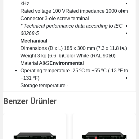
kHz
Rated voltage 100 V
Rated impedance 1000 ohm
Connector 3-ole screw terminal
* Technical performance data according to IEC
60268-5
Mechanical
Dimensions (D x L) 185 x 300 mm (7.3 x 11.8 in.)
Weight 3 kg (6.6 lb)
Color White (RAL 9010)
Material ABS
Environmental
Operating temperature -25 ºC to +55 ºC (-13 ºF to
+131 ºF)
Storage temperature -
Benzer Ürünler