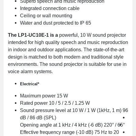
Superb speech and music reproduction
Integrated connection cable
Ceiling or wall mounting
Water and dust protected to IP 65
The LP1-UC10E-1 is a
powerful, 10 W sound projector
intended for high quality speech and music reproduction
in indoor and outdoor applications. The state-of-the-art
design is matched to both modern and traditional style
environments. The sound projector is suitable for use in
voice alarm systems.
Electrical*
Maximum power 15 W
Rated power 10 / 5 / 2.5 / 1.25 W
Sound pressure level
at 10 W / 1 W (1kHz, 1 m)
96
dB / 86 dB (SPL)
Opening angle
at 1 kHz / 4 kHz (-6 dB)
220° / 65°
Effective frequency range (-10
dB)
75 Hz to 20