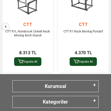
CTT
CTT
CTT R1L Notebook Üniteli Rack
CTT R1 Rack Montaj Portatif
Montaj Amfi Standı
8.313 TL
4.370 TL
Sepete At
Sepete At
Kurumsal
Kategoriler