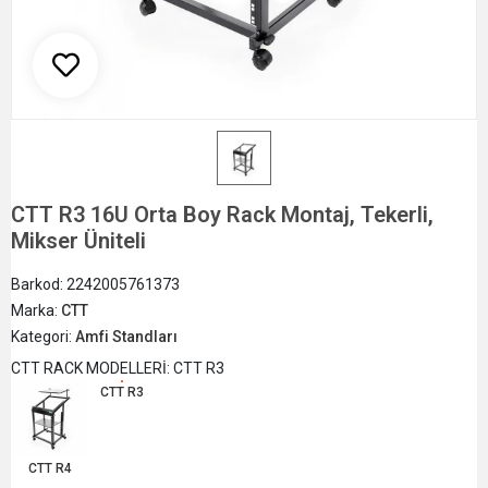
CTT R3 16U Orta Boy Rack Montaj, Tekerli,
Mikser Üniteli
Barkod:
2242005761373
Marka:
CTT
Kategori:
Amfi Standları
CTT RACK MODELLERİ: CTT R3
CTT R3
CTT R4