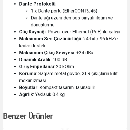
Dante Protokolü
:
1 x Dante portu (EtherCON RJ45)
Dante ağı üzerinden ses sinyali iletim ve
dönüştürme
Güç Kaynağı
: Power over Ethernet (PoE) ile çalışır
Maksimum Ses Çözünürlüğü
: 24-bit / 96 kHz'e
kadar destek
Maksimum Çıkış Seviyesi
: +24 dBu
Dinamik Aralık
: 100 dB
Giriş Empedansı
: 20 kOhm
Koruma
: Sağlam metal gövde, XLR çıkışların kilit
mekanizması
Boyutlar
: Kompakt tasarım, taşınabilir
Ağırlık
: Yaklaşık 0.4 kg
Benzer Ürünler