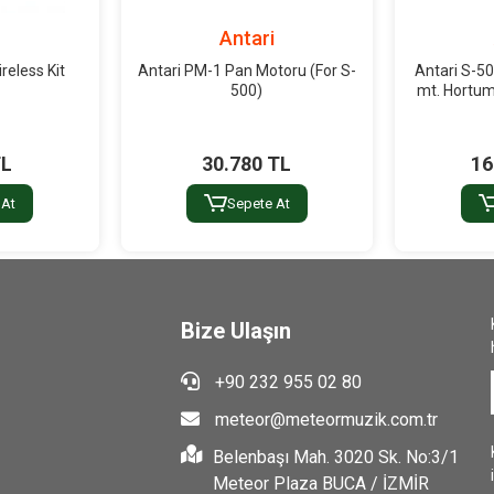
i
Antari
reless Kit
Antari PM-1 Pan Motoru (For S-
Antari S-50
500)
mt. Hortum
TL
30.780 TL
16
 At
Sepete At
Bize Ulaşın
+90 232 955 02 80
meteor@meteormuzik.com.tr
Belenbaşı Mah. 3020 Sk. No:3/1
Meteor Plaza BUCA / İZMİR