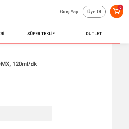
0
Giriş Yap
Üye Ol
Rİ
SÜPER TEKLİF
OUTLET
 DMX, 120ml/dk