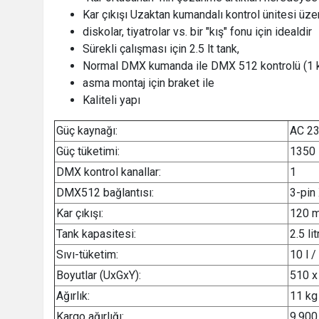
Kar çıkışı Uzaktan kumandalı kontrol ünitesi üzer
diskolar, tiyatrolar vs. bir "kış" fonu için idealdir
Sürekli çalışması için 2.5 lt tank,
Normal DMX kumanda ile DMX 512 kontrolü (1 ka
asma montaj için braket ile
Kaliteli yapı
Güç kaynağı:
AC 23
Güç tüketimi:
1350
DMX kontrol kanallar:
1
DMX512 bağlantısı:
3-pin
Kar çıkışı:
120 m
Tank kapasitesi:
2.5 lit
Sıvı-tüketim:
10 l /
Boyutlar (UxGxY):
510 x
Ağırlık:
11 kg
Kargo ağırlığı:
9.900