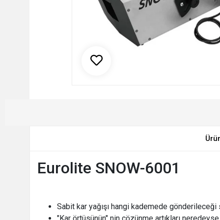
Ürü
Eurolite SNOW-6001
Sabit kar yağışı hangi kademede gönderileceği se
"Kar örtüsünün" nin çözünme artıkları neredeys