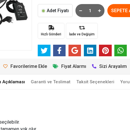
Adet Fiyatı
SEPETE 
Hızlı Gönderi
İade ve Değişim
Favorilerime Ekle
Fiyat Alarmı
Sizi Arayalım
n Açıklaması
Garanti ve Teslimat
Taksit Seçenekleri
Yoru
çilebilir.
e tamamen yok olur