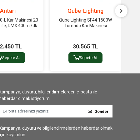
Antari
Qube-Lighting
0-L Kar Makinesi 20
Qube Lighting SF44 1500W
An
 ile, DMX 400ml/dk
Tornado Kar Makinesi
mt
2.450 TL
30.565 TL
Sepete At
Sepete At
Kampanya, duyuru, bilgilendirmelerden e-posta ile
haberdar olmak istiyorum.
Gönder
Kampanya, duyuru ve bilgilendirmelerden haberdar olmak
için kayıt olun.