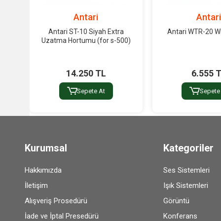
Antari
Antar
Antari ST-10 Siyah Extra
Antari WTR-20 Wi
Uzatma Hortumu (for s-500)
14.250 TL
6.555 
Sepete At
Sepete
Kurumsal
Kategoriler
Hakkımızda
Ses Sistemleri
İletişim
Işık Sistemleri
Alışveriş Prosedürü
Görüntü
İade ve İptal Presedürü
Konferans