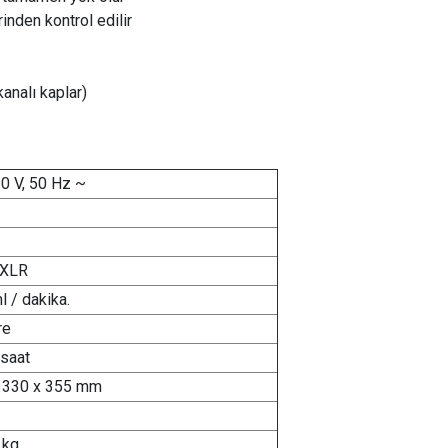
inden kontrol edilir
nalı kaplar)
0 V, 50 Hz ~
 XLR
l / dakika.
re
 saat
 330 x 355 mm
 kg