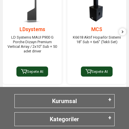
LDsystems
MCS
LD Systems MAUI P900 G
K6618 Aktif Hoparlör Sistemi
Porche Dizayn Premium
18" Sub + 6x6" (Tekli Set)
Vertical Array / 2x10" Sub + 50
adet driver
Sepete At
Sepete At
Kurumsal
Kategoriler