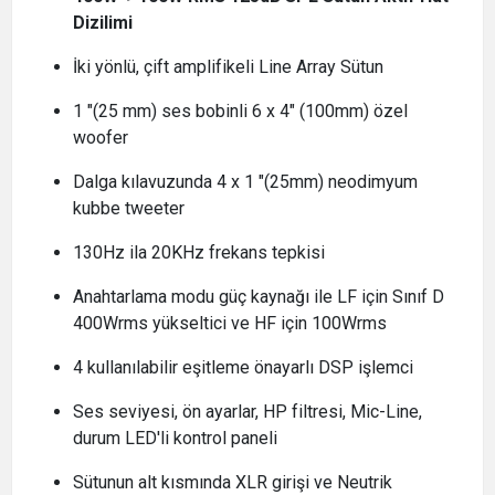
Dizilimi
İki yönlü, çift amplifikeli Line Array Sütun
1 "(25 mm) ses bobinli 6 x 4" (100mm) özel
woofer
Dalga kılavuzunda 4 x 1 "(25mm) neodimyum
kubbe tweeter
130Hz ila 20KHz frekans tepkisi
Anahtarlama modu güç kaynağı ile LF için Sınıf D
400Wrms yükseltici ve HF için 100Wrms
4 kullanılabilir eşitleme önayarlı DSP işlemci
Ses seviyesi, ön ayarlar, HP filtresi, Mic-Line,
durum LED'li kontrol paneli
Sütunun alt kısmında XLR girişi ve Neutrik