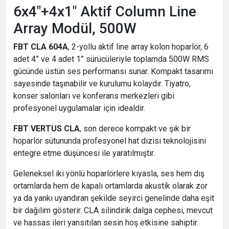
6x4"+4x1" Aktif Column Line
Array Modül, 500W
FBT CLA 604A
, 2-yollu aktif line array kolon hoparlör, 6
adet 4” ve 4 adet 1” sürücüleriyle toplamda 500W RMS
gücünde üstün ses performansı sunar. Kompakt tasarımı
sayesinde taşınabilir ve kurulumu kolaydır. Tiyatro,
konser salonları ve konferans merkezleri gibi
profesyonel uygulamalar için idealdir.
FBT VERTUS CLA
, son derece kompakt ve şık bir
hoparlör sütununda profesyonel hat dizisi teknolojisini
entegre etme düşüncesi ile yaratılmıştır.
Geleneksel iki yönlü hoparlörlere kıyasla, ses hem dış
ortamlarda hem de kapalı ortamlarda akustik olarak zor
ya da yankı uyandıran şekilde seyirci genelinde daha eşit
bir dağılım gösterir. CLA silindirik dalga cephesi, mevcut
ve hassas ileri yansıtılan sesin hoş etkisine sahiptir.