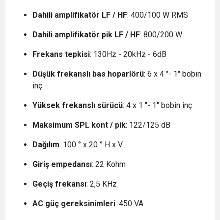
Dahili amplifikatör LF / HF
: 400/100 W RMS
Dahili amplifikatör pik LF / HF
: 800/200 W
Frekans tepkisi
: 130Hz - 20kHz - 6dB
Düşük frekanslı bas hoparlörü
: 6 x 4 "- 1" bobin
inç
Yüksek frekanslı sürücü
: 4 x 1 "- 1" bobin inç
Maksimum SPL kont / pik
: 122/125 dB
Dağılım
: 100 ° x 20 ° H x V
Giriş empedansı
: 22 Kohm
Geçiş frekansı
: 2,5 KHz
AC güç gereksinimleri
: 450 VA