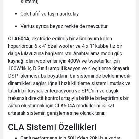
sistemi)
Çok hafif ve taşıması kolay
Vertus ayrıca beyaz renkte de mevcuttur
CLA604A
, ekstrüde edilmiş bir alüminyum kolon
hoparlördür. 6 x 4" özel woofer ve 4 x 1" kubbe tiz bir
dalga kılavuzuna bağlanmıştır. Anahtarlama modu güç
kaynağı olan woofer'lar için 400W ve tweeter'lar için
100W'lık iç D Sınıfı amplifikasyon ve 4 eşitleme önayarlı
DSP işlemcisi, bu boyutların bir sisteminde beklenmedik
dinamikleri sağlar. İğneli hızlı kilitleme sistemi, mutlak ve
tutarlı bir kaynak entegrasyonu ve SPL'nin ve düşük
frekanslı direktif kontrol artışıyla birlikte birleştirilmiş bir
sütun oluşturmak için CLA604A modüllerini iki kat
artırarak sistemin genişlemesine olanak tanır.
CLA Sistemi Özellikleri
Canlı performans için 50Hz'den 20kHz'e kadar