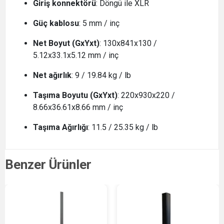
Giriş konnektörü
: Döngü ile XLR
Güç kablosu
: 5 mm / inç
Net Boyut (GxYxt)
: 130x841x130 /
5.12x33.1x5.12 mm / inç
Net ağırlık
: 9 / 19.84 kg / lb
Taşıma Boyutu (GxYxt)
: 220x930x220 /
8.66x36.61x8.66 mm / inç
Taşıma Ağırlığı
: 11.5 / 25.35 kg / lb
Benzer Ürünler