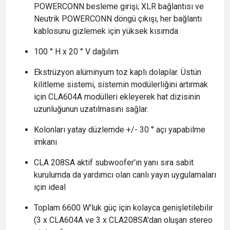
POWERCONN besleme girişi; XLR bağlantısı ve
Neutrik POWERCONN döngü çıkışı, her bağlantı
kablosunu gizlemek için yüksek kısımda
100 ° H x 20 ° V dağılım
Ekstrüzyon alüminyum toz kaplı dolaplar. Üstün
kilitleme sistemi, sistemin modülerliğini artırmak
için CLA604A modülleri ekleyerek hat dizisinin
uzunluğunun uzatılmasını sağlar.
Kolonları yatay düzlemde +/- 30 ° açı yapabilme
imkanı
CLA 208SA aktif subwoofer'ın yanı sıra sabit
kurulumda da yardımcı olan canlı yayın uygulamaları
için ideal
Toplam 6600 W'luk güç için kolayca genişletilebilir
(3 x CLA604A ve 3 x CLA208SA'dan oluşan stereo