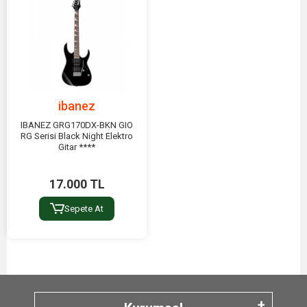
(Signature)
Wizard
sap profili (oldukça ince), Humbucker
Ayırt Edici
manyetikler, kilitlemeli tremolo sistemleri
Özellik
(Edge, Lo-Pro Edge).
ibanez
IBANEZ GRG170DX-BKN GIO
RG Serisi Black Night Elektro
Gitar ****
17.000 TL
Sepete At