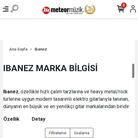
0
Ana Sayfa
ibanez
IBANEZ MARKA BİLGİSİ
Ibanez
, özellikle hızlı çalım tarzlarına ve heavy metal/rock
türlerine uygun modern tasarımlı elektro gitarlarıyla tanınan,
dünyanın en büyük ve en yenilikçi gitar markalarından biridir.
Özellik
Detay
Hangi
Filtreleme
Sıralama
Ülkenin
Japonya