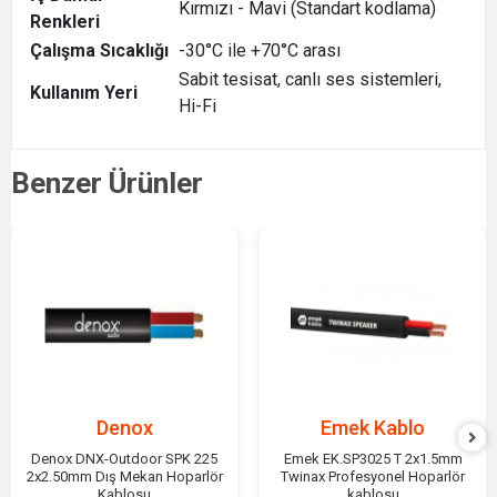
Kırmızı - Mavi (Standart kodlama)
Renkleri
Çalışma Sıcaklığı
-30°C ile +70°C arası
Sabit tesisat, canlı ses sistemleri,
Kullanım Yeri
Hi-Fi
Benzer Ürünler
Denox
Emek Kablo
Denox DNX-Outdoor SPK 225
Emek EK.SP3025 T 2x1.5mm
2x2.50mm Dış Mekan Hoparlör
Twinax Profesyonel Hoparlör
Kablosu
kablosu