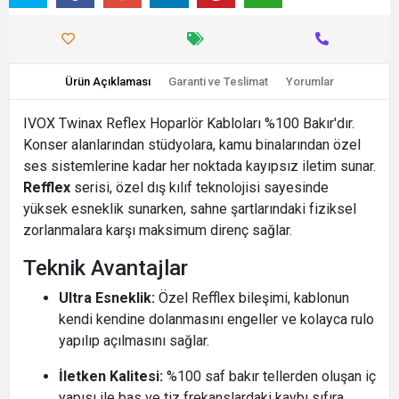
Ürün Açıklaması
Garanti ve Teslimat
Yorumlar
IVOX Twinax Reflex Hoparlör Kabloları %100 Bakır'dır.
Konser alanlarından stüdyolara, kamu binalarından özel
ses sistemlerine kadar her noktada kayıpsız iletim sunar.
Refflex
serisi, özel dış kılıf teknolojisi sayesinde
yüksek esneklik sunarken, sahne şartlarındaki fiziksel
zorlanmalara karşı maksimum direnç sağlar.
Teknik Avantajlar
Ultra Esneklik:
Özel Refflex bileşimi, kablonun
kendi kendine dolanmasını engeller ve kolayca rulo
yapılıp açılmasını sağlar.
İletken Kalitesi:
%100 saf bakır tellerden oluşan iç
yapısı ile bas ve tiz frekanslardaki kaybı sıfıra