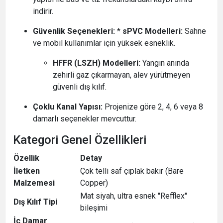
indirir.
Güvenlik Seçenekleri:
*
sPVC Modelleri:
Sahne
ve mobil kullanımlar için yüksek esneklik.
HFFR (LSZH) Modelleri:
Yangın anında
zehirli gaz çıkarmayan, alev yürütmeyen
güvenli dış kılıf.
Çoklu Kanal Yapısı:
Projenize göre 2, 4, 6 veya 8
damarlı seçenekler mevcuttur.
Kategori Genel Özellikleri
Özellik
Detay
İletken
Çok telli saf çıplak bakır (Bare
Malzemesi
Copper)
Mat siyah, ultra esnek "Refflex"
Dış Kılıf Tipi
bileşimi
İç Damar