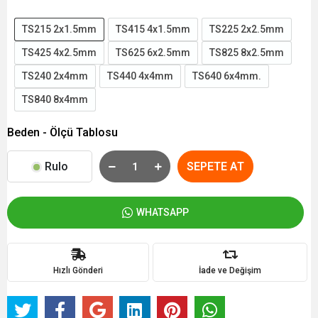
TS215 2x1.5mm
TS415 4x1.5mm
TS225 2x2.5mm
TS425 4x2.5mm
TS625 6x2.5mm
TS825 8x2.5mm
TS240 2x4mm
TS440 4x4mm
TS640 6x4mm.
TS840 8x4mm
Beden - Ölçü Tablosu
Rulo
SEPETE AT
WHATSAPP
Hızlı Gönderi
İade ve Değişim