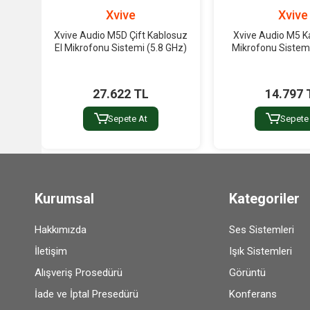
Xvive
Xvive
Xvive Audio M5D Çift Kablosuz
Xvive Audio M5 K
El Mikrofonu Sistemi (5.8 GHz)
Mikrofonu Sistemi
27.622 TL
14.797 
Sepete At
Sepete
Kurumsal
Kategoriler
Hakkımızda
Ses Sistemleri
İletişim
Işık Sistemleri
Alışveriş Prosedürü
Görüntü
İade ve İptal Presedürü
Konferans