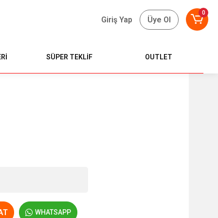
0
Giriş Yap
Üye Ol
Rİ
SÜPER TEKLİF
OUTLET
AT
WHATSAPP