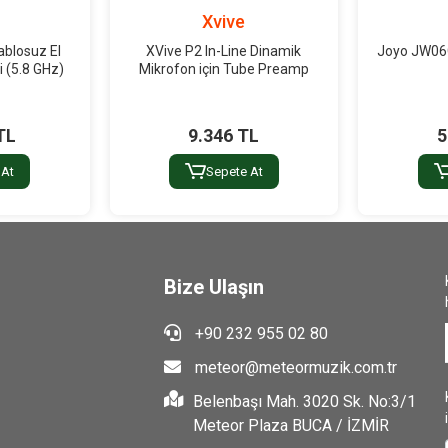
Xvive
ablosuz El
XVive P2 In-Line Dinamik
Joyo JW06G
 (5.8 GHz)
Mikrofon için Tube Preamp
TL
9.346 TL
5
 At
Sepete At
Bize Ulaşın
+90 232 955 02 80
meteor@meteormuzik.com.tr
Belenbaşı Mah. 3020 Sk. No:3/1
Meteor Plaza BUCA / İZMİR