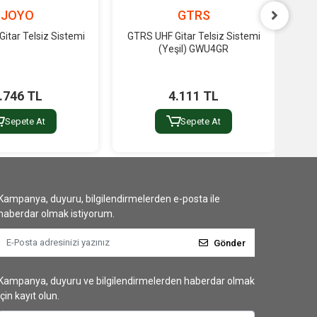
JOYO
GTRS
itar Telsiz Sistemi
GTRS UHF Gitar Telsiz Sistemi
GTR
(Yeşil) GWU4GR
.746 TL
4.111 TL
Sepete At
Sepete At
Kampanya, duyuru, bilgilendirmelerden e-posta ile
haberdar olmak istiyorum.
Gönder
Kampanya, duyuru ve bilgilendirmelerden haberdar olmak
için kayıt olun.