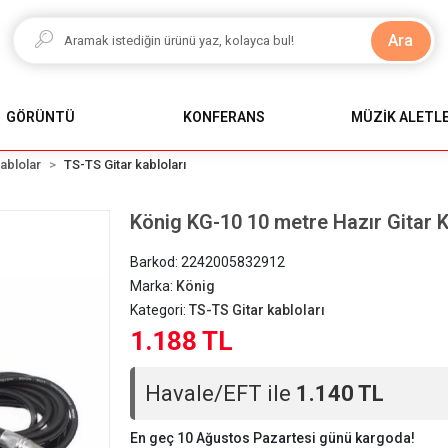
Ara
GÖRÜNTÜ
KONFERANS
MÜZİK ALETLE
ablolar
TS-TS Gitar kabloları
König KG-10 10 metre Hazır Gitar 
Barkod:
2242005832912
Marka:
König
Kategori:
TS-TS Gitar kabloları
1.188 TL
Havale/EFT ile
1.140 TL
En geç 10 Ağustos Pazartesi günü kargoda!