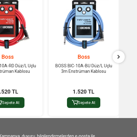
Boss
Boss
10A-RD Düz/L Uçlu
BOSS BIC-10A-BU Düz/L Uçlu
BO
trüman Kablosu
3m Enstrüman Kablosu
.520 TL
1.520 TL
Sepete At
Sepete At
Kampanya, duyuru, bilgilendirmelerden e-posta ile