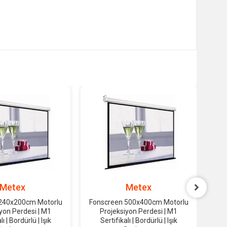
Metex
Metex
240x200cm Motorlu
Fonscreen 500x400cm Motorlu
Fon
yon Perdesi | M1
Projeksiyon Perdesi | M1
lı | Bordürlü | Işık
Sertifikalı | Bordürlü | Işık