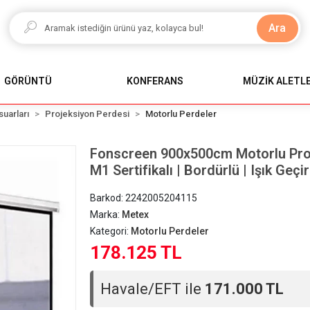
Ara
GÖRÜNTÜ
KONFERANS
MÜZİK ALETLE
uarları
Projeksiyon Perdesi
Motorlu Perdeler
Fonscreen 900x500cm Motorlu Proj
M1 Sertifikalı | Bordürlü | Işık Geç
Barkod:
2242005204115
Marka:
Metex
Kategori:
Motorlu Perdeler
178.125 TL
Havale/EFT ile
171.000 TL