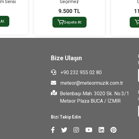
im Serisi
Geçirmez
9.500 TL
1
 At
Sepete At
Bize Ulaşın
+90 232 955 02 80
meteor@meteormuzik.com.tr
Belenbaşı Mah. 3020 Sk. No:3/1
Meteor Plaza BUCA / İZMİR
Bizi Takip Edin