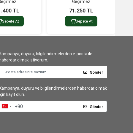
Geçirmez
Geçirmez
1.400 TL
71.250 TL
Sepete At
Sepete At
Kampanya, duyuru, bilgilendirmelerden e-posta ile
haberdar olmak istiyorum.
Gönder
Kampanya, duyuru ve bilgilendirmelerden haberdar olmak
için kayıt olun.
Gönder