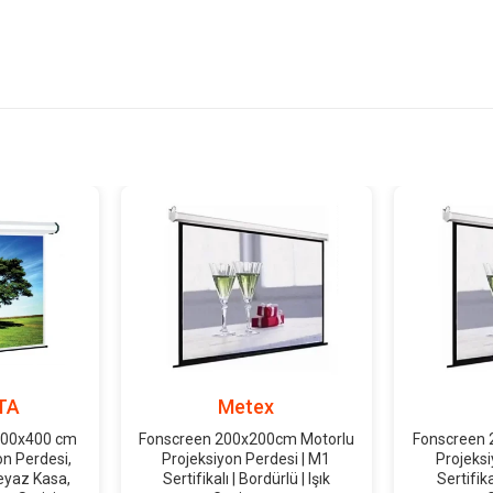
TA
Metex
600x400 cm
Fonscreen 200x200cm Motorlu
Fonscreen 
on Perdesi,
Projeksiyon Perdesi | M1
Projeksi
Beyaz Kasa,
Sertifikalı | Bordürlü | Işık
Sertifika