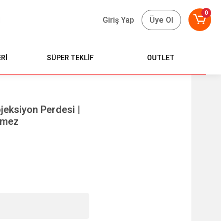
0
Giriş Yap
Üye Ol
Rİ
SÜPER TEKLİF
OUTLET
eksiyon Perdesi |
irmez