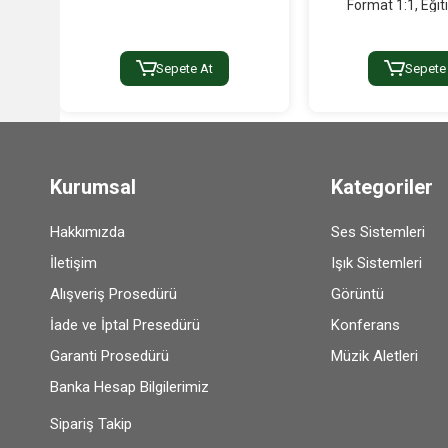
Format 1:1, Eğit
Sepete At
Sepete
Kurumsal
Kategoriler
Hakkımızda
Ses Sistemleri
İletişim
Işık Sistemleri
Alışveriş Prosedürü
Görüntü
İade ve İptal Presedürü
Konferans
Garanti Prosedürü
Müzik Aletleri
Banka Hesap Bilgilerimiz
Sipariş Takip