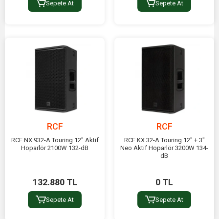
Sepete At
Sepete At
RCF
RCF
RCF NX 932-A Touring 12" Aktif
RCF KX 32-A Touring 12" + 3"
Hoparlör 2100W 132-dB
Neo Aktif Hoparlör 3200W 134-
dB
132.880 TL
0 TL
Sepete At
Sepete At