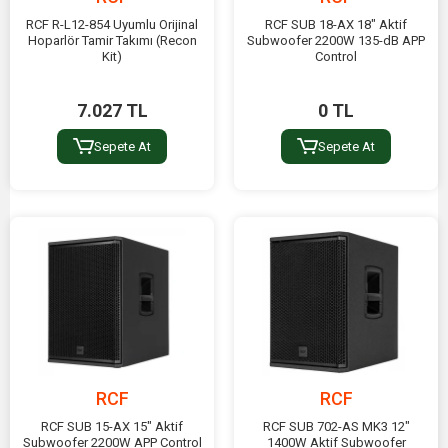
RCF R-L12-854 Uyumlu Orijinal
RCF SUB 18-AX 18" Aktif
Hoparlör Tamir Takımı (Recon
Subwoofer 2200W 135-dB APP
Kit)
Control
7.027 TL
0 TL
Sepete At
Sepete At
RCF
RCF
RCF SUB 15-AX 15" Aktif
RCF SUB 702-AS MK3 12"
Subwoofer 2200W APP Control
1400W Aktif Subwoofer