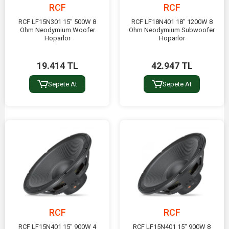
RCF
RCF
RCF LF15N301 15" 500W 8
RCF LF18N401 18" 1200W 8
Ohm Neodymium Woofer
Ohm Neodymium Subwoofer
Hoparlör
Hoparlör
19.414 TL
42.947 TL
Sepete At
Sepete At
RCF
RCF
RCF LF15N401 15" 900W 4
RCF LF15N401 15" 900W 8