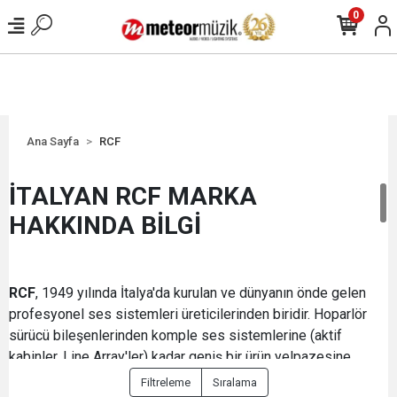
0
Ana Sayfa
RCF
İTALYAN RCF MARKA
HAKKINDA BİLGİ
RCF
, 1949 yılında İtalya'da kurulan ve dünyanın önde gelen
profesyonel ses sistemleri üreticilerinden biridir. Hoparlör
sürücü bileşenlerinden komple ses sistemlerine (aktif
kabinler, Line Array'ler) kadar geniş bir ürün yelpazesine
sahiptir. Şirket, yüksek ses basıncı seviyesi (SPL),olağanüstü
Filtreleme
Sıralama