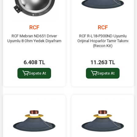
RCF
RCF
RCF Mebran ND651 Driver
RCF R-L18-P300ND Uyumlu
Uyumlu 8 Ohm Yedek Diyafram
Orijinal Hoparlör Tamir Takımı
(Recon Kit)
6.408 TL
11.263 TL
Sepete At
Sepete At