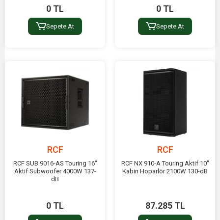
0 TL
0 TL
Sepete At
Sepete At
RCF
RCF
RCF SUB 9016-AS Touring 16"
RCF NX 910-A Touring Aktif 10"
Aktif Subwoofer 4000W 137-
Kabin Hoparlör 2100W 130-dB
dB
0 TL
87.285 TL