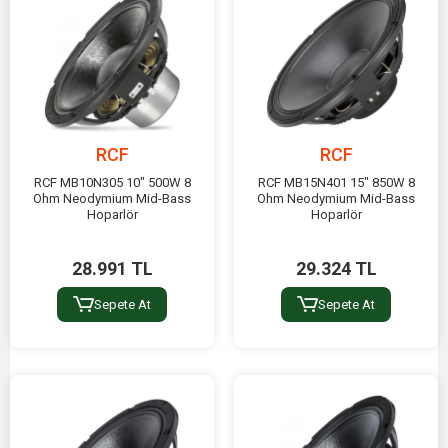
Alanı
Aktif/Pasif Ses Sistemleri
Aktif ve Pasif Kabin Hoparlörler (ART, NX, TT+
Ürün
Serileri),Line Array Sistemleri (HDL
Grupları
Serisi),Subwooferlar, Mikserler, Ses İşlemcileri ve
OEM Hoparlör Sürücüleri.
RCF
RCF
RCF MB10N305 10" 500W 8
RCF MB15N401 15" 850W 8
Ohm Neodymium Mid-Bass
Ohm Neodymium Mid-Bass
Hoparlör
Hoparlör
28.991 TL
29.324 TL
Sepete At
Sepete At