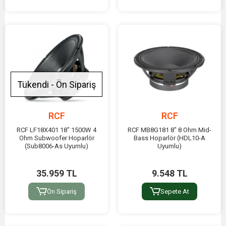
Tükendi - Ön Sipariş
RCF
RCF
RCF LF18X401 18" 1500W 4
RCF MB8G181 8" 8 Ohm Mid-
Ohm Subwoofer Hoparlör
Bass Hoparlör (HDL10-A
(Sub8006-As Uyumlu)
Uyumlu)
35.959 TL
9.548 TL
Ön Sipariş
Sepete At