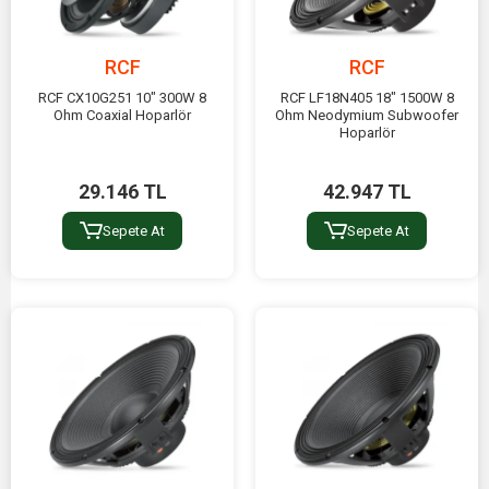
RCF
RCF
RCF CX10G251 10" 300W 8
RCF LF18N405 18" 1500W 8
Ohm Coaxial Hoparlör
Ohm Neodymium Subwoofer
Hoparlör
29.146 TL
42.947 TL
Sepete At
Sepete At