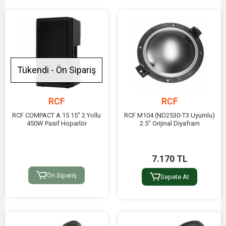
ses netliği ve İtalyan mühendisliği kalitesi ile tanınır. RCF,
özellikle canlı performans ve tur seslendirme pazarındaki
güçlü konumuyla bilinmektedir.
Özellik
Detay
Hangi
Tükendi - Ön Sipariş
Ülkenin
İtalya
Markası?
Kuruluş
RCF
RCF
1949
Tarihi
RCF COMPACT A 15 15" 2 Yollu
RCF M104 (ND2530-T3 Uyumlu)
Global
450W Pasif Hoparlör
2.5" Orijinal Diyafram
Merkez
Reggio Emilia, İtalya
Konumu
7.170 TL
Üretim
İtalya (Temel bileşen ve sistemlerin büyük kısmı)
Yeri
Ön Sipariş
Sepete At
Kimlere
Canlı Konser ve Etkinlikler, Tur Ses Sistemleri,
Hitap
Kulüpler/Barlar, Kurumsal ve Ticari Alanlar
Ediyor?
(Mağaza, Otel),Tiyatro ve Yayıncılık Stüdyoları.
Uzmanlık
Yüksek Performanslı Hoparlör Bileşenleri ve