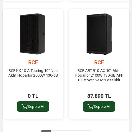
RCF
RCF
RCF KX 10-A Touring 10" Neo
RCF ART 910-AX 10" Aktif
Aktif Hoparlör 2000W 130-dB
Hoparlör 2100W 130-dB APP,
Bluetooth ve Mix özellikli
0 TL
87.890 TL
Sepete At
Sepete At