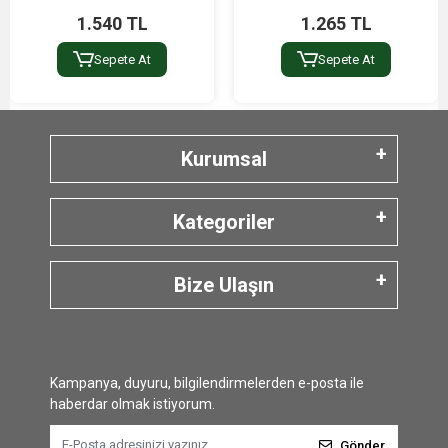
1.540 TL
1.265 TL
Sepete At
Sepete At
Kurumsal
Kategoriler
Bize Ulaşın
Kampanya, duyuru, bilgilendirmelerden e-posta ile
haberdar olmak istiyorum.
Gönder