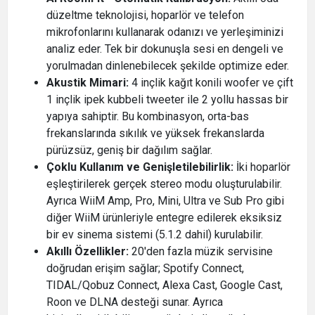
düzeltme teknolojisi, hoparlör ve telefon
mikrofonlarını kullanarak odanızı ve yerleşiminizi
analiz eder. Tek bir dokunuşla sesi en dengeli ve
yorulmadan dinlenebilecek şekilde optimize eder.
Akustik Mimari:
4 inçlik kağıt konili woofer ve çift
1 inçlik ipek kubbeli tweeter ile 2 yollu hassas bir
yapıya sahiptir. Bu kombinasyon, orta-bas
frekanslarında sıkılık ve yüksek frekanslarda
pürüzsüz, geniş bir dağılım sağlar.
Çoklu Kullanım ve Genişletilebilirlik:
İki hoparlör
eşleştirilerek gerçek stereo modu oluşturulabilir.
Ayrıca WiiM Amp, Pro, Mini, Ultra ve Sub Pro gibi
diğer WiiM ürünleriyle entegre edilerek eksiksiz
bir ev sinema sistemi (5.1.2 dahil) kurulabilir.
Akıllı Özellikler:
20'den fazla müzik servisine
doğrudan erişim sağlar; Spotify Connect,
TIDAL/Qobuz Connect, Alexa Cast, Google Cast,
Roon ve DLNA desteği sunar. Ayrıca