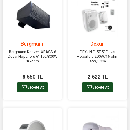
Bergmann
Dexun
Bergmann Konzert XBASS-6
DEXUN D-5T 5" Duvar
Duvar Hoparlörü 6" 150/300W
Hoparlörü 200W/16-ohm
16-ohm
32W/100V
8.550 TL
2.622 TL
Sepete At
Sepete At