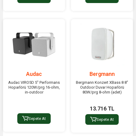
Audac
Bergmann
Audac VIRO5D 5" Performans
Bergmann Konzert XBass 8 8"
Hoparlörü 120W/prg 16-ohm,
Outdoor Duvar Hoparlörü
in-outdoor
80W/prg 8-ohm (adet)
13.716 TL
Sepete At
Sepete At