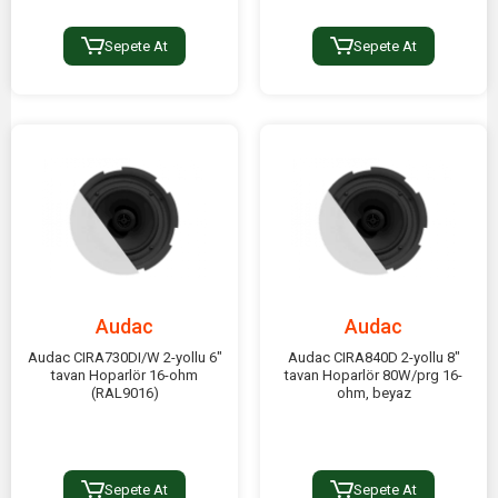
Sepete At
Sepete At
Audac
Audac
Audac CIRA730DI/W 2-yollu 6"
Audac CIRA840D 2-yollu 8"
tavan Hoparlör 16-ohm
tavan Hoparlör 80W/prg 16-
(RAL9016)
ohm, beyaz
Sepete At
Sepete At