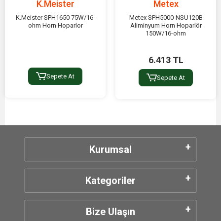
K.Meister
Metex
K.Meister SPH1650 75W/16-
Metex SPH5000-NSU120B
ohm Horn Hoparlor
Aliminyum Horn Hoparlör
150W/16-ohm
6.413 TL
Sepete At
Sepete At
Kurumsal
Kategoriler
Bize Ulaşın