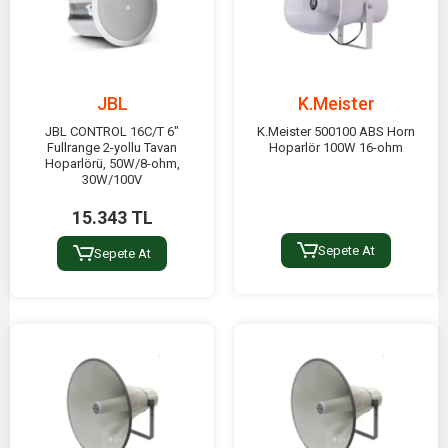
JBL
K.Meister
JBL CONTROL 16C/T 6"
K.Meister 500100 ABS Horn
Fullrange 2-yollu Tavan
Hoparlör 100W 16-ohm
Hoparlörü, 50W/8-ohm,
30W/100V
15.343 TL
Sepete At
Sepete At