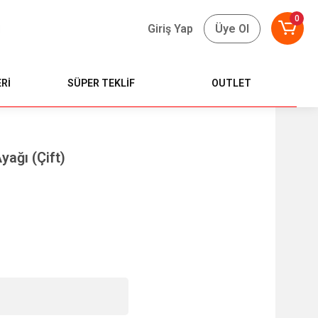
0
Giriş Yap
Üye Ol
Rİ
SÜPER TEKLİF
OUTLET
ağı (Çift)