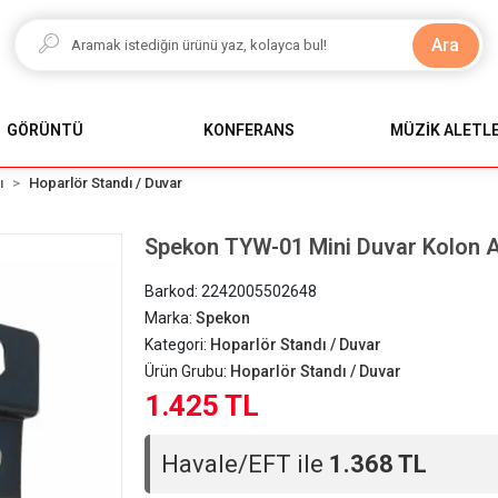
Ara
GÖRÜNTÜ
KONFERANS
MÜZİK ALETLE
ı
Hoparlör Standı / Duvar
Spekon TYW-01 Mini Duvar Kolon Ay
Barkod:
2242005502648
Marka:
Spekon
Kategori:
Hoparlör Standı / Duvar
Ürün Grubu:
Hoparlör Standı / Duvar
1.425 TL
Havale/EFT ile
1.368 TL