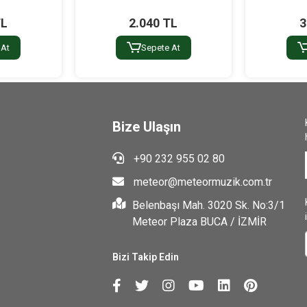
TL
2.040 TL
3
 At
Sepete At
Bize Ulaşın
+90 232 955 02 80
meteor@meteormuzik.com.tr
Belenbaşı Mah. 3020 Sk. No:3/1
Meteor Plaza BUCA / İZMİR
Bizi Takip Edin