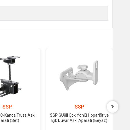
SSP
SSP
C-Kanca Truss Askı
SSP GU8II Çok Yönlü Hoparlör ve
G
aratı (Set)
Işık Duvar Askı Aparatı (Beyaz)