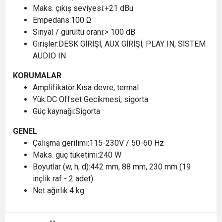
Maks. çıkış seviyesi:+21 dBu
Empedans:100 Ω
Sinyal / gürültü oranı:> 100 dB
Girişler:DESK GİRİŞİ, AUX GİRİŞİ, PLAY IN, SİSTEM
AUDIO IN
KORUMALAR
Amplifikatör:Kısa devre, termal
Yük:DC Offset Gecikmesi, sigorta
Güç kaynağı:Sigorta
GENEL
Çalışma gerilimi:115-230V / 50-60 Hz
Maks. güç tüketimi:240 W
Boyutlar (w, h, d):442 mm, 88 mm, 230 mm (19
inçlik raf - 2 adet)
Net ağırlık:4 kg