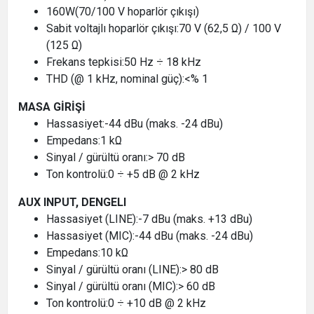
160W(70/100 V hoparlör çıkışı)
Sabit voltajlı hoparlör çıkışı:70 V (62,5 Ω) / 100 V
(125 Ω)
Frekans tepkisi:50 Hz ÷ 18 kHz
THD (@ 1 kHz, nominal güç):<% 1
MASA GİRİŞİ
Hassasiyet:-44 dBu (maks. -24 dBu)
Empedans:1 kΩ
Sinyal / gürültü oranı:> 70 dB
Ton kontrolü:0 ÷ +5 dB @ 2 kHz
AUX INPUT, DENGELI
Hassasiyet (LINE):-7 dBu (maks. +13 dBu)
Hassasiyet (MIC):-44 dBu (maks. -24 dBu)
Empedans:10 kΩ
Sinyal / gürültü oranı (LINE):> 80 dB
Sinyal / gürültü oranı (MIC):> 60 dB
Ton kontrolü:0 ÷ +10 dB @ 2 kHz