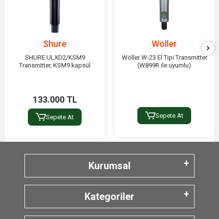
Shure
Wöller
SHURE ULXD2/KSM9
Wöller W-23 El Tipi Transmitter
Transmitter, KSM9 kapsül
(W899R ile uyumlu)
133.000 TL
Sepete At
Sepete At
Kurumsal
Kategoriler