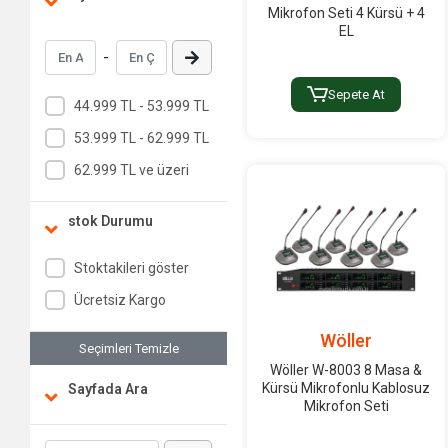
Mikrofon Seti 4 Kürsü + 4
EL
-
Sepete At
44.999 TL - 53.999 TL
53.999 TL - 62.999 TL
62.999 TL ve üzeri
stok Durumu
Stoktakileri göster
Ücretsiz Kargo
Wöller
Seçimleri Temizle
Wöller W-8003 8 Masa &
Kürsü Mikrofonlu Kablosuz
Sayfada Ara
Mikrofon Seti