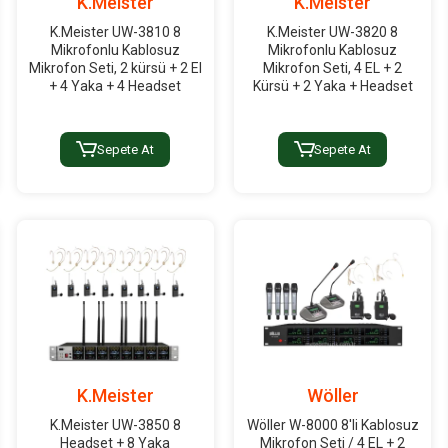
K.Meister
K.Meister
K.Meister UW-3810 8
K.Meister UW-3820 8
Mikrofonlu Kablosuz
Mikrofonlu Kablosuz
Mikrofon Seti, 2 kürsü + 2 El
Mikrofon Seti, 4 EL + 2
+ 4 Yaka + 4 Headset
Kürsü + 2 Yaka + Headset
Sepete At
Sepete At
K.Meister
Wöller
K.Meister UW-3850 8
Wöller W-8000 8'li Kablosuz
Headset + 8 Yaka
Mikrofon Seti / 4 EL + 2