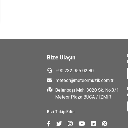
Bize Ulaşın
+90 232 955 02 80
meteor@meteormuzik.com.tr
Belenbaşı Mah. 3020 Sk. No:3/1
Meteor Plaza BUCA / İZMİR
Bizi Takip Edin