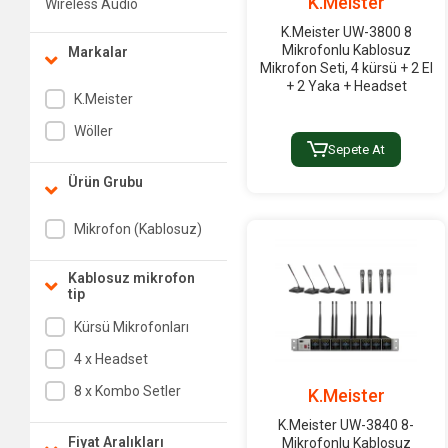
K.Meister
Wireless Audio
Transmitter / Receiver /
K.Meister UW-3800 8
Convertor
Mikrofonlu Kablosuz
Markalar
Mikrofon Seti, 4 kürsü + 2 El
Yaka Mikrofonları
+ 2 Yaka + Headset
K.Meister
Headset Mikrofon
Wöller
Anten Sistemleri
Sepete At
Receiver
Ürün Grubu
Transmitter
Mikrofon (Kablosuz)
Kablosuz mikrofon
tip
Kürsü Mikrofonları
4 x Headset
8 x Kombo Setler
K.Meister
K.Meister UW-3840 8-
Fiyat Aralıkları
Mikrofonlu Kablosuz