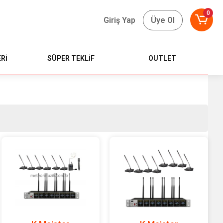
0
Giriş Yap
Üye Ol
Rİ
SÜPER TEKLİF
OUTLET