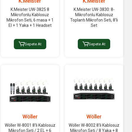
K.Meister
K.Meister
K.Meister UW-3825 8
K.Meister UW-3830: 8-
Mikrofonlu Kablosuz
Mikrofonlu Kablosuz
Mikrofon Seti, 6 masa + 1
Toplantı Mikrofon Seti, 8'li
El + 1 Yaka + 1 Headset
Set
Sepete At
Sepete At
Wöller
Wöller
Wöller W-8001 8'li Kablosuz
Wöller W-8002 8'li Kablosuz
Mikrofon Seti / 2 EL + 6
Mikrofon Seti / 8 Yaka + 8