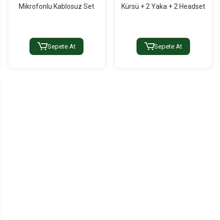
Mikrofonlu Kablosuz Set
Kürsü + 2 Yaka + 2 Headset
Sepete At
Sepete At